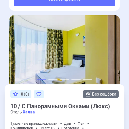
0
(0)
Без кешбэка
10 / С Панорамными Окнами (Люкс)
Отель
Халва
Туалетные принадлежности
Душ
Фен
Кондиционер
Смарт ТВ
Полотенца