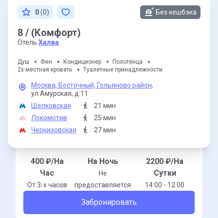
0
(0)
Без кешбэка
8 / (Комфорт)
Отель
Халва
Душ
Фен
Кондиционер
Полотенца
2х местная кровать
Туалетные принадлежности
Москва,
Восточный,
Гольяново район,
ул Амурская,
д.11
Щёлковская
21 мин
Локомотив
25 мин
Черкизовская
27 мин
400
₽/На
На Ночь
2200
₽/На
Час
Сутки
Не
От 3-x часов
предоставляется
14:00 - 12:00
Забронировать