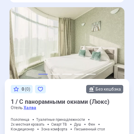
0
(0)
Без кешбэка
1 / С панорамными окнами (Люкс)
Отель
Халва
Полотенца
Туалетные принадлежности
2х местная кровать
Смарт ТВ
Душ
Фен
Кондиционер
Зона комфорта
Письменный стол