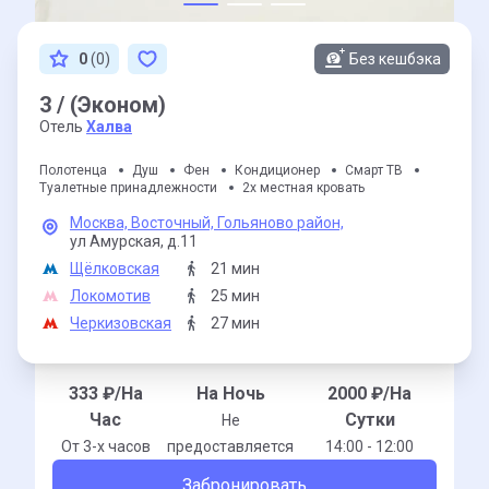
0
(0)
Без кешбэка
3 / (Эконом)
Отель
Халва
Полотенца
Душ
Фен
Кондиционер
Смарт ТВ
Туалетные принадлежности
2х местная кровать
Москва,
Восточный,
Гольяново район,
ул Амурская,
д.11
Щёлковская
21 мин
Локомотив
25 мин
Черкизовская
27 мин
333
₽/На
На Ночь
2000
₽/На
Час
Сутки
Не
От 3-x часов
предоставляется
14:00 - 12:00
Забронировать