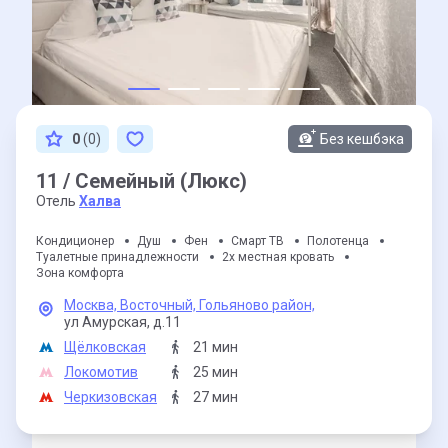
0
(0)
Без кешбэка
11 / Семейный (Люкс)
Отель
Халва
Кондиционер
Душ
Фен
Смарт ТВ
Полотенца
Туалетные принадлежности
2х местная кровать
Зона комфорта
Москва,
Восточный,
Гольяново район,
ул Амурская,
д.11
Щёлковская
21 мин
Локомотив
25 мин
Черкизовская
27 мин