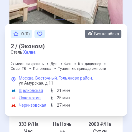
0
(0)
Без кешбэка
2 / (Эконом)
Отель
Халва
2х местная кровать
Душ
Фен
Кондиционер
Смарт ТВ
Полотенца
Туалетные принадлежности
Москва,
Восточный,
Гольяново район,
ул Амурская,
д.11
Щёлковская
21 мин
Локомотив
25 мин
Черкизовская
27 мин
333
₽/На
На Ночь
2000
₽/На
Час
Сутки
Не