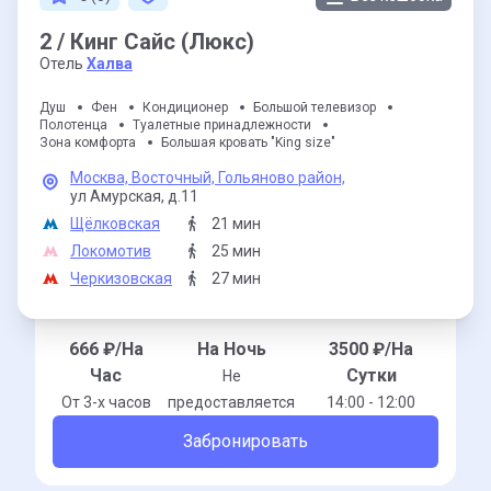
2 / Кинг Сайс (Люкс)
Отель
Халва
Душ
Фен
Кондиционер
Большой телевизор
Полотенца
Туалетные принадлежности
Зона комфорта
Большая кровать "King size"
Москва,
Восточный,
Гольяново район,
ул Амурская,
д.11
Щёлковская
21 мин
Локомотив
25 мин
Черкизовская
27 мин
666
₽/На
На Ночь
3500
₽/На
Час
Сутки
Не
От 3-x часов
предоставляется
14:00 - 12:00
Забронировать