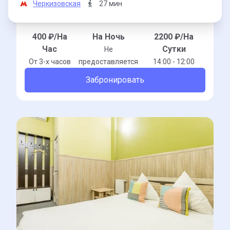
Черкизовская
27 мин
400
₽/На
На Ночь
2200
₽/На
Час
Сутки
Не
От 3-x часов
предоставляется
14:00 - 12:00
Забронировать