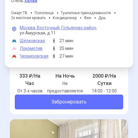
Отель
Халва
Смарт ТВ
Полотенца
Туалетные принадлежности
2х местная кровать
Кондиционер
Фен
Душ
Москва,
Восточный,
Гольяново район,
ул Амурская,
д.11
Щёлковская
21 мин
Локомотив
25 мин
Черкизовская
27 мин
333
₽/На
На Ночь
2000
₽/На
Час
Сутки
Не
От 3-x часов
предоставляется
14:00 - 12:00
Забронировать