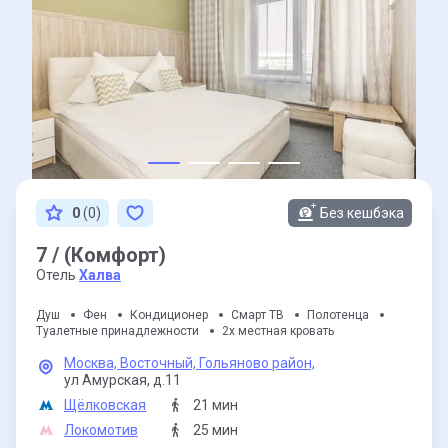
0
(0)
Без кешбэка
7 / (Комфорт)
Отель
Халва
Душ
Фен
Кондиционер
Смарт ТВ
Полотенца
Туалетные принадлежности
2х местная кровать
Москва,
Восточный,
Гольяново район,
ул Амурская,
д.11
Щёлковская
21 мин
Локомотив
25 мин