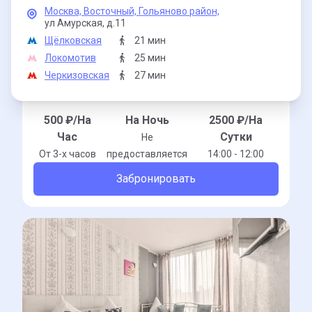
Москва,
Восточный,
Гольяново район,
ул Амурская,
д.11
Щёлковская
21 мин
Локомотив
25 мин
Черкизовская
27 мин
500
₽/На
На Ночь
2500
₽/На
Час
Сутки
Не
От 3-x часов
предоставляется
14:00 - 12:00
Забронировать