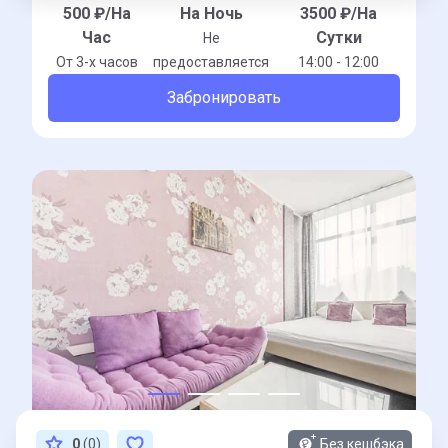
500
₽/На
На Ночь
3500
₽/На
Час
Сутки
Не
От 3-x часов
предоставляется
14:00 - 12:00
Забронировать
0
(0)
Без кешбэка