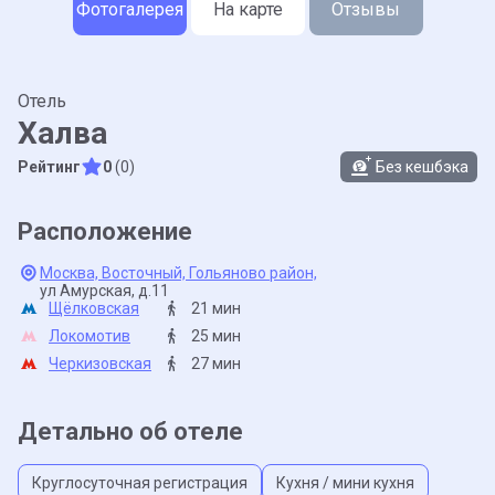
Фотогалерея
На карте
Отзывы
Отель
Халва
Рейтинг
0
(0)
Без кешбэка
Расположение
Москва,
Восточный,
Гольяново район,
ул Амурская,
д.11
Щёлковская
21 мин
Локомотив
25 мин
Черкизовская
27 мин
Детально об отеле
Круглосуточная регистрация
Кухня / мини кухня