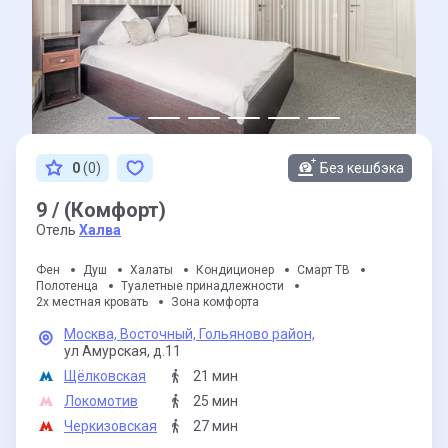
0
(0)
Без кешбэка
9 / (Комфорт)
Отель
Халва
Фен
Душ
Халаты
Кондиционер
Смарт ТВ
Полотенца
Туалетные принадлежности
2х местная кровать
Зона комфорта
Москва,
Восточный,
Гольяново район,
ул Амурская,
д.11
Щёлковская
21 мин
Локомотив
25 мин
Черкизовская
27 мин