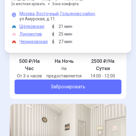
2х местная кровать
Зона комфорта
Москва,
Восточный,
Гольяново район,
ул Амурская,
д.11
Щёлковская
21 мин
Локомотив
25 мин
Черкизовская
27 мин
500
₽/На
На Ночь
2500
₽/На
Час
Сутки
Не
От 3-x часов
предоставляется
14:00 - 12:00
Забронировать