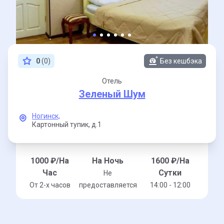
0
(0)
Без кешбэка
Отель
Зеленый Шум
Ногинск,
Картонный тупик,
д.1
1000
₽/На
На Ночь
1600
₽/На
Час
Сутки
Не
От 2-x часов
предоставляется
14:00 - 12:00