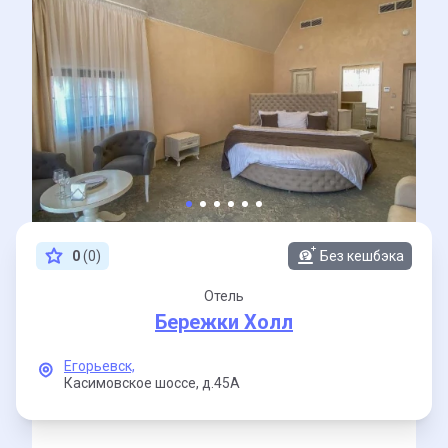
0
(0)
Без кешбэка
Отель
Бережки Холл
Егорьевск,
Касимовское шоссе,
д.45А