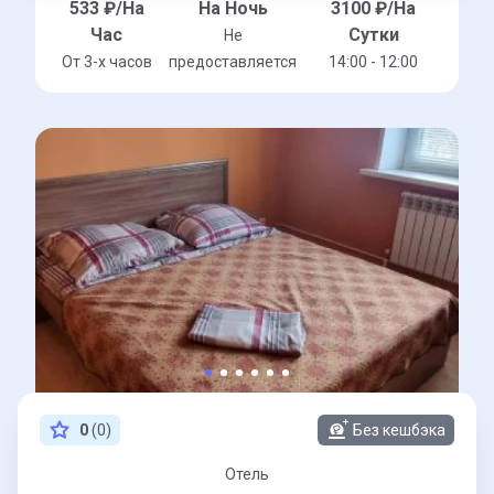
533
₽/На
На Ночь
3100
₽/На
Час
Сутки
Не
От 3-x часов
предоставляется
14:00 - 12:00
0
(0)
Без кешбэка
Отель