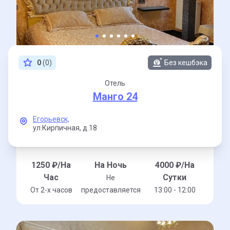
0
(0)
Без кешбэка
Отель
Манго 24
Егорьевск,
ул Кирпичная,
д.18
1250
₽/На
На Ночь
4000
₽/На
Час
Сутки
Не
От 2-x часов
предоставляется
13:00 - 12:00