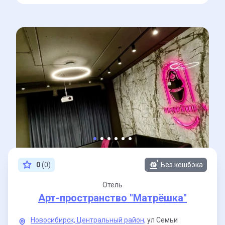
0
(0)
Без кешбэка
Отель
Арт-пространство "Матрёшка"
Новосибирск,
Центральный район,
ул Семьи