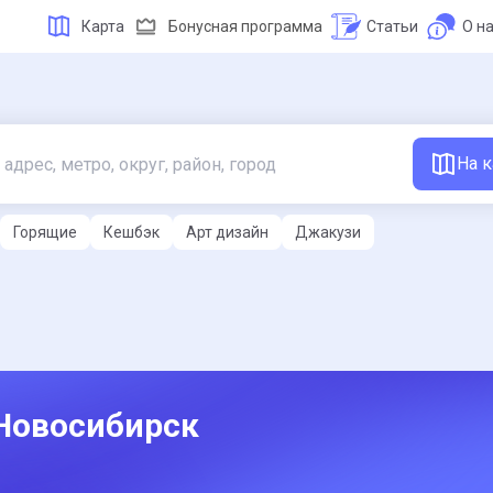
Карта
Бонусная программа
Статьи
О н
На к
Горящие
Кешбэк
Арт дизайн
Джакузи
 Новосибирск