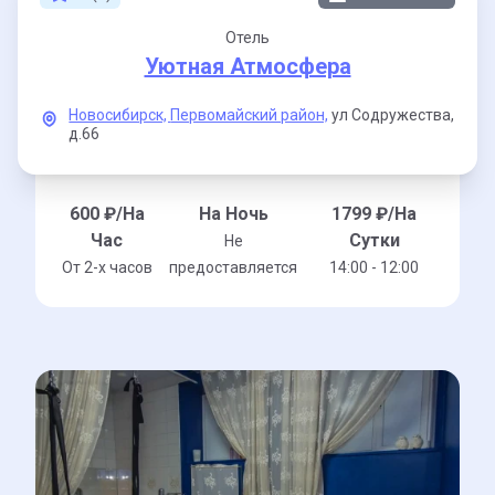
Отель
Уютная Атмосфера
Новосибирск,
Первомайский район,
ул Содружества,
д.66
600
₽/На
На Ночь
1799
₽/На
Час
Сутки
Не
От 2-x часов
предоставляется
14:00 - 12:00