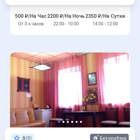
500
₽/На Час
2200
₽/На Ночь
2350
₽/На Сутки
От 3-x часов
22:00 - 10:00
14:00 - 12:00
0
(0)
Без кешбэка