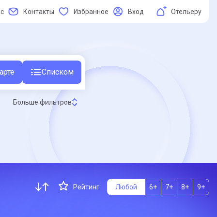
ас
Контакты
Избранное
Вход
Отельеру
арте
Списком
Больше фильтров
Рейтинг
Любой
6+
7+
8+
9+