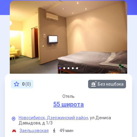
0
(0)
Без кешбэка
Отель
55 широта
Новосибирск,
Дзержинский район,
ул Дениса
Давыдова,
д.1/3
Заельцовская
49 мин