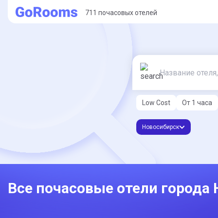
711 почасовых отелей
Low Cost
От 1 часа
Новосибирск
Все почасовые отели города