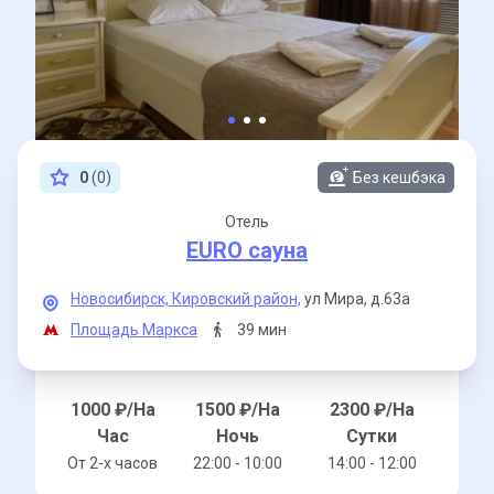
0
(0)
Без кешбэка
Отель
EURO сауна
Новосибирск,
Кировский район,
ул Мира,
д.63а
Площадь Маркса
39 мин
1000
₽/На
1500
₽/На
2300
₽/На
Час
Ночь
Сутки
От 2-x часов
22:00 - 10:00
14:00 - 12:00