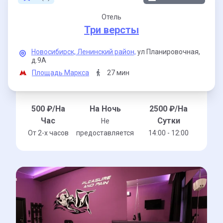
Отель
Три версты
Новосибирск,
Ленинский район,
ул Планировочная,
д.9А
Площадь Маркса
27 мин
500
₽/На
На Ночь
2500
₽/На
Час
Сутки
Не
От 2-x часов
предоставляется
14:00 - 12:00