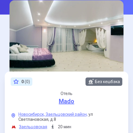
0
(0)
Без кешбэка
Отель
Mado
Новосибирск,
Заельцовский район,
ул
Светлановская,
д.8
Заельцовская
20 мин