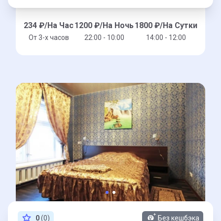
234
₽/На Час
1200
₽/На Ночь
1800
₽/На Сутки
От 3-x часов
22:00 - 10:00
14:00 - 12:00
0
(0)
Без кешбэка