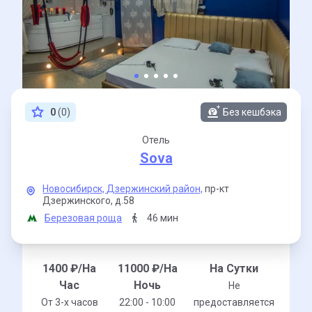
0
(0)
Без кешбэка
Отель
Sova
Новосибирск,
Дзержинский район,
пр-кт
Дзержинского,
д.58
Березовая роща
46 мин
1400
₽/На
11000
₽/На
На Сутки
Час
Ночь
Не
От 3-x часов
22:00 - 10:00
предоставляется