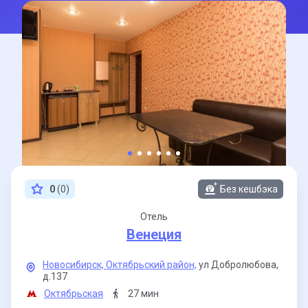
0
(0)
Без кешбэка
Отель
Венеция
Новосибирск,
Октябрьский район,
ул Добролюбова,
д.137
Октябрьская
27 мин