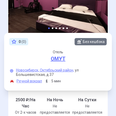
0
(0)
Без кешбэка
Отель
ОМУТ
Новосибирск,
Октябрьский район,
ул
Большевистская,
д.37
Речной вокзал
5 мин
2500
₽/На
На Ночь
На Сутки
Час
Не
Не
От 2-x часов
предоставляется
предоставляется