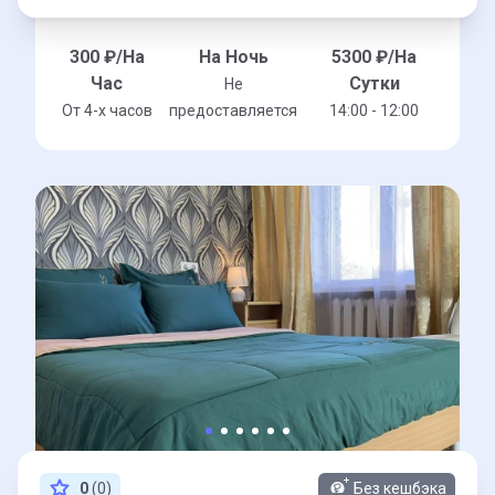
300
₽/На
На Ночь
5300
₽/На
Час
Сутки
Не
От 4-x часов
предоставляется
14:00 - 12:00
0
(0)
Без кешбэка