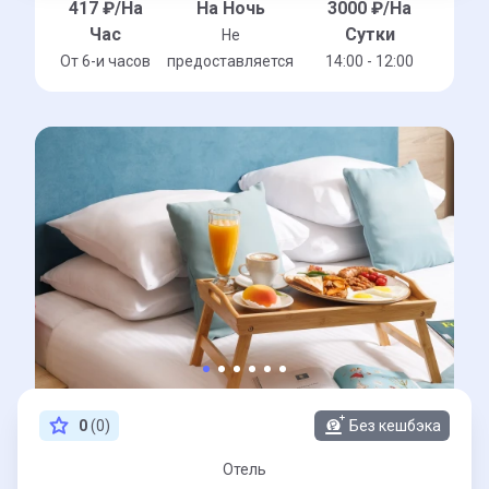
417
₽/На
На Ночь
3000
₽/На
Час
Сутки
Не
От 6-и часов
предоставляется
14:00 - 12:00
0
(0)
Без кешбэка
Отель