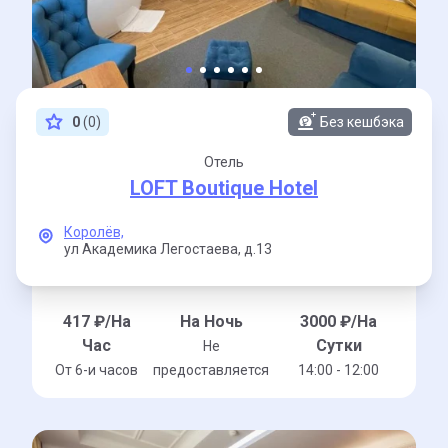
0
(0)
Без кешбэка
Отель
LOFT Boutique Hotel
Королёв,
ул Академика Легостаева,
д.13
417
₽/На
На Ночь
3000
₽/На
Час
Сутки
Не
От 6-и часов
предоставляется
14:00 - 12:00