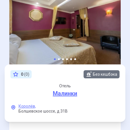
0
(0)
Без кешбэка
Отель
Малинки
Королёв,
Болшевское шоссе,
д.31В