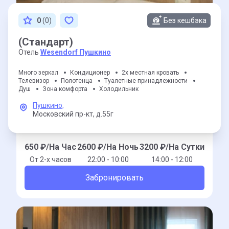
0
(0)
Без кешбэка
(Стандарт)
Отель
Wesendorf Пушкино
Много зеркал
Кондиционер
2х местная кровать
Телевизор
Полотенца
Туалетные принадлежности
Душ
Зона комфорта
Холодильник
Пушкино,
Московский пр-кт,
д.55г
650
₽/На Час
2600
₽/На Ночь
3200
₽/На Сутки
От 2-x часов
22:00 - 10:00
14:00 - 12:00
Забронировать