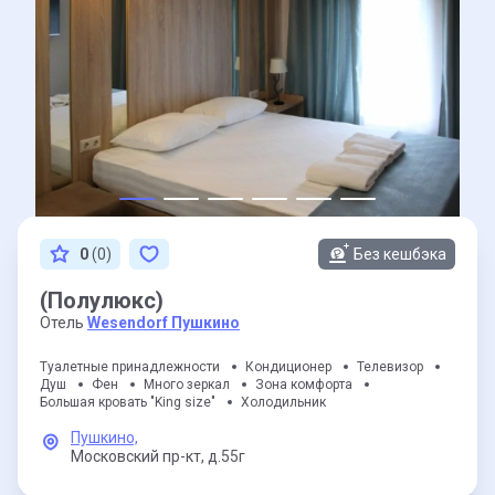
0
(0)
Без кешбэка
(Полулюкс)
Отель
Wesendorf Пушкино
Туалетные принадлежности
Кондиционер
Телевизор
Душ
Фен
Много зеркал
Зона комфорта
Большая кровать "King size"
Холодильник
Пушкино,
Московский пр-кт,
д.55г