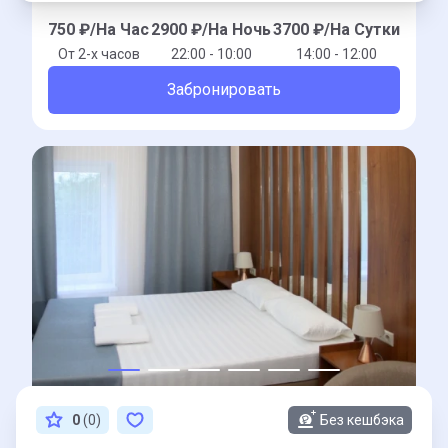
750
₽/На Час
2900
₽/На Ночь
3700
₽/На Сутки
От 2-x часов
22:00 - 10:00
14:00 - 12:00
Забронировать
0
(0)
Без кешбэка