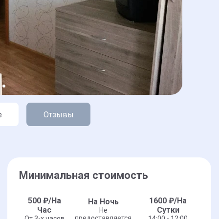
е
Отзывы
Минимальная стоимость
500
₽/На
1600
₽/На
На Ночь
Час
Сутки
Не
предоставляется
От 3-x часов
14:00 - 12:00