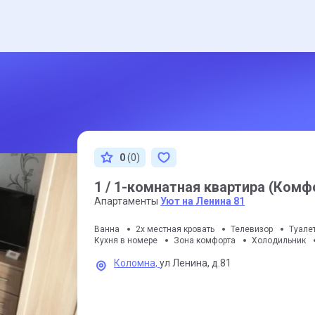
0
(0)
1 / 1-комнатная квартира (Комф
Апартаменты
Уют на Ленина 81
Ванна
2х местная кровать
Телевизор
Туале
Кухня в номере
Зона комфорта
Холодильник
Коломна,
ул Ленина,
д.81