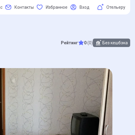
ас
Контакты
Избранное
Вход
Отельеру
Рейтинг
0
(0)
Без кешбэка