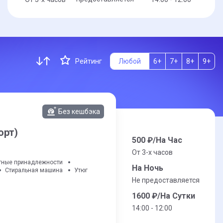
Рейтинг
Любой
6+
7+
8+
9+
Без кешбэка
орт)
500
₽/На Час
От 3-x часов
тные принадлежности
На Ночь
Стиральная машина
Утюг
Не предоставляется
1600
₽/На Сутки
14:00 - 12:00