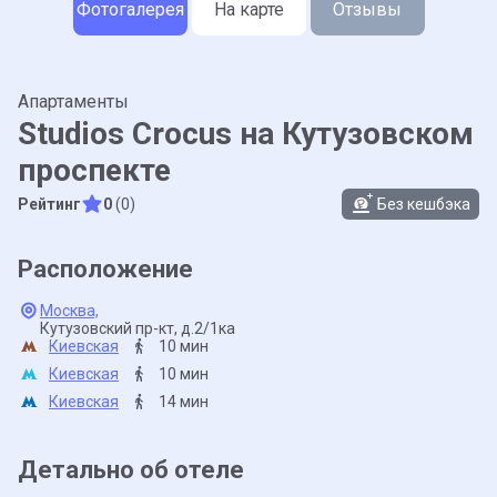
Фотогалерея
На карте
Отзывы
Апартаменты
Studios Crocus на Кутузовском
проспекте
Рейтинг
0
(0)
Без кешбэка
Расположение
Москва,
Кутузовский пр-кт,
д.2/1ка
Киевская
10 мин
Киевская
10 мин
Киевская
14 мин
Детально об отеле