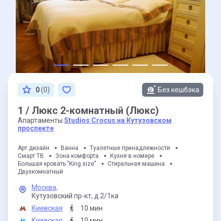
0
(0)
Без кешбэка
1 / Люкс 2-комнатный (Люкс)
Апартаменты
Studios Crocus на Кутузовском
проспекте
Арт дизайн
Ванна
Туалетные принадлежности
Смарт ТВ
Зона комфорта
Кухня в номере
Большая кровать "King size"
Стиральная машина
Двухкомнатный
Москва,
Кутузовский пр-кт,
д.2/1ка
Киевская
10 мин
Киевская
10 мин