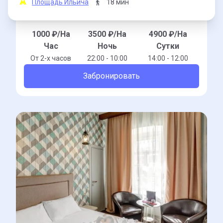
Площадь Ильича
18 мин
1000
₽/На
3500
₽/На
4900
₽/На
Час
Ночь
Сутки
От 2-x часов
22:00 - 10:00
14:00 - 12:00
Забронировать