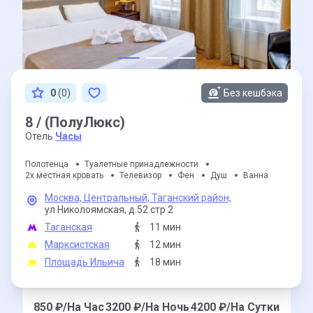
0
(0)
Без кешбэка
8 / (ПолуЛюкс)
Отель
Часы
Полотенца
Туалетные принадлежности
2х местная кровать
Телевизор
Фен
Душ
Ванна
Москва,
Центральный,
Таганский район,
ул Николоямская,
д.52 стр 2
Таганская
11 мин
Марксистская
12 мин
Площадь Ильича
18 мин
850
₽/На Час
3200
₽/На Ночь
4200
₽/На Сутки