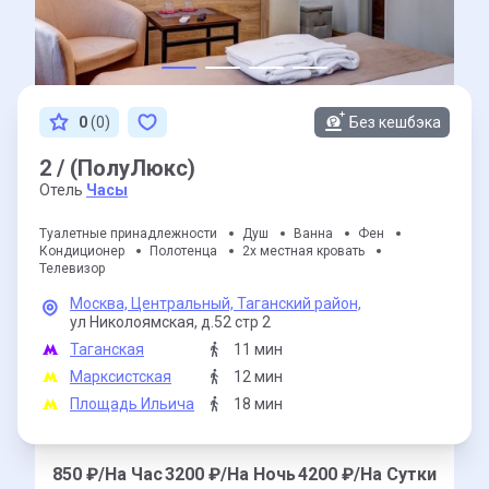
0
(0)
Без кешбэка
2 / (ПолуЛюкс)
Отель
Часы
Туалетные принадлежности
Душ
Ванна
Фен
Кондиционер
Полотенца
2х местная кровать
Телевизор
Москва,
Центральный,
Таганский район,
ул Николоямская,
д.52 стр 2
Таганская
11 мин
Марксистская
12 мин
Площадь Ильича
18 мин
850
₽/На Час
3200
₽/На Ночь
4200
₽/На Сутки