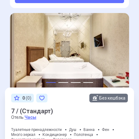
0
(0)
Без кешбэка
7 / (Стандарт)
Отель
Часы
Туалетные принадлежности
Душ
Ванна
Фен
Много зеркал
Кондиционер
Полотенца