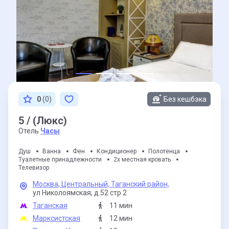
0
(0)
Без кешбэка
5 / (Люкс)
Отель
Часы
Душ
Ванна
Фен
Кондиционер
Полотенца
Туалетные принадлежности
2х местная кровать
Телевизор
Москва,
Центральный,
Таганский район,
ул Николоямская,
д.52 стр 2
Таганская
11 мин
Марксистская
12 мин