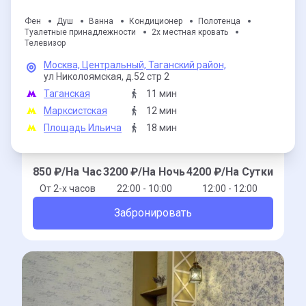
Фен
Душ
Ванна
Кондиционер
Полотенца
Туалетные принадлежности
2х местная кровать
Телевизор
Москва,
Центральный,
Таганский район,
ул Николоямская,
д.52 стр 2
Таганская
11 мин
Марксистская
12 мин
Площадь Ильича
18 мин
850
₽/На Час
3200
₽/На Ночь
4200
₽/На Сутки
От 2-x часов
22:00 - 10:00
12:00 - 12:00
Забронировать