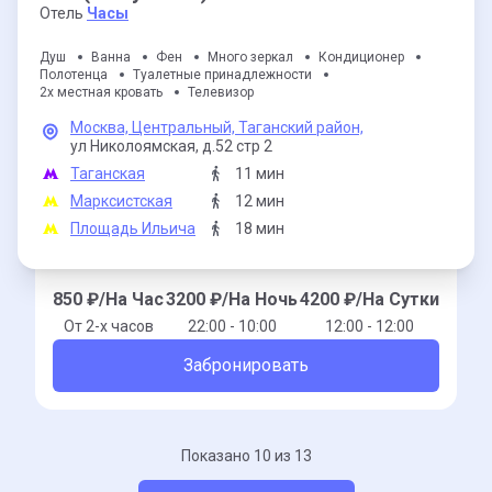
Отель
Часы
Душ
Ванна
Фен
Много зеркал
Кондиционер
Полотенца
Туалетные принадлежности
2х местная кровать
Телевизор
Москва,
Центральный,
Таганский район,
ул Николоямская,
д.52 стр 2
Таганская
11 мин
Марксистская
12 мин
Площадь Ильича
18 мин
850
₽/На Час
3200
₽/На Ночь
4200
₽/На Сутки
От 2-x часов
22:00 - 10:00
12:00 - 12:00
Забронировать
Показано 10 из 13