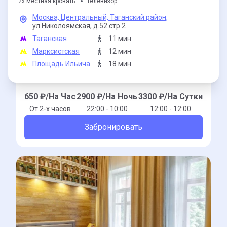
2х местная кровать
Телевизор
Москва,
Центральный,
Таганский район,
ул Николоямская,
д.52 стр 2
Таганская
11 мин
Марксистская
12 мин
Площадь Ильича
18 мин
650
₽/На Час
2900
₽/На Ночь
3300
₽/На Сутки
От 2-x часов
22:00 - 10:00
12:00 - 12:00
Забронировать