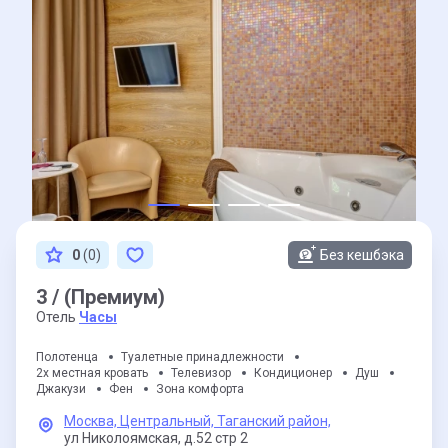
0
(0)
Без кешбэка
3 / (Премиум)
Отель
Часы
Полотенца
Туалетные принадлежности
2х местная кровать
Телевизор
Кондиционер
Душ
Джакузи
Фен
Зона комфорта
Москва,
Центральный,
Таганский район,
ул Николоямская,
д.52 стр 2