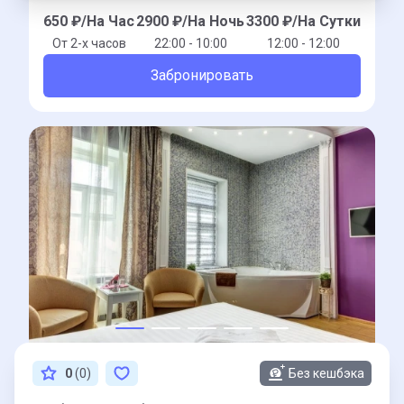
650
₽/На Час
2900
₽/На Ночь
3300
₽/На Сутки
От 2-x часов
22:00 - 10:00
12:00 - 12:00
Забронировать
0
(0)
Без кешбэка