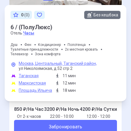
0
(0)
Без кешбэка
6 / (ПолуЛюкс)
Отель
Часы
Душ
Фен
Кондиционер
Полотенца
Туалетные принадлежности
2х местная кровать
Телевизор
Зона комфорта
Москва,
Центральный,
Таганский район,
ул Николоямская,
д.52 стр 2
Таганская
11 мин
Марксистская
12 мин
Площадь Ильича
18 мин
850
₽/На Час
3200
₽/На Ночь
4200
₽/На Сутки
От 2-x часов
22:00 - 10:00
12:00 - 12:00
Забронировать