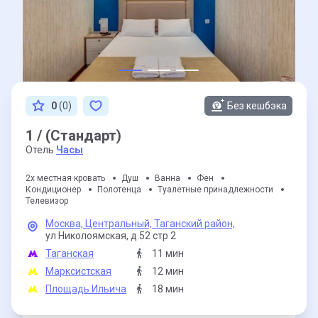
0
(0)
Без кешбэка
1 / (Стандарт)
Отель
Часы
2х местная кровать
Душ
Ванна
Фен
Кондиционер
Полотенца
Туалетные принадлежности
Телевизор
Москва,
Центральный,
Таганский район,
ул Николоямская,
д.52 стр 2
Таганская
11 мин
Марксистская
12 мин
Площадь Ильича
18 мин