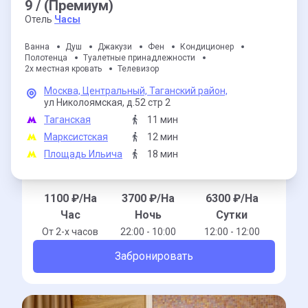
9 / (Премиум)
Отель
Часы
Ванна
Душ
Джакузи
Фен
Кондиционер
Полотенца
Туалетные принадлежности
2х местная кровать
Телевизор
Москва,
Центральный,
Таганский район,
ул Николоямская,
д.52 стр 2
Таганская
11 мин
Марксистская
12 мин
Площадь Ильича
18 мин
1100
₽/На
3700
₽/На
6300
₽/На
Час
Ночь
Сутки
От 2-x часов
22:00 - 10:00
12:00 - 12:00
Забронировать