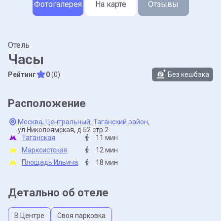
Фотогалерея
На карте
Отзывы
Отель
Часы
Рейтинг
0
(0)
Без кешбэка
Расположение
Москва,
Центральный,
Таганский район,
ул Николоямская,
д.52 стр 2
Таганская
11 мин
Марксистская
12 мин
Площадь Ильича
18 мин
Детально об отеле
В Центре
Своя парковка