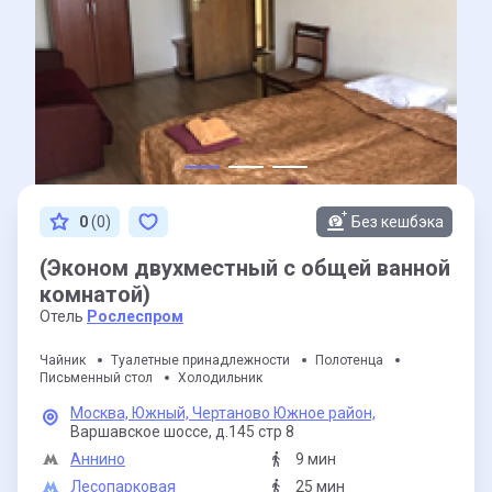
0
(0)
Без кешбэка
(Эконом двухместный с общей ванной
комнатой)
Отель
Рослеспром
Чайник
Туалетные принадлежности
Полотенца
Письменный стол
Холодильник
Москва,
Южный,
Чертаново Южное район,
Варшавское шоссе,
д.145 стр 8
Аннино
9 мин
Лесопарковая
25 мин