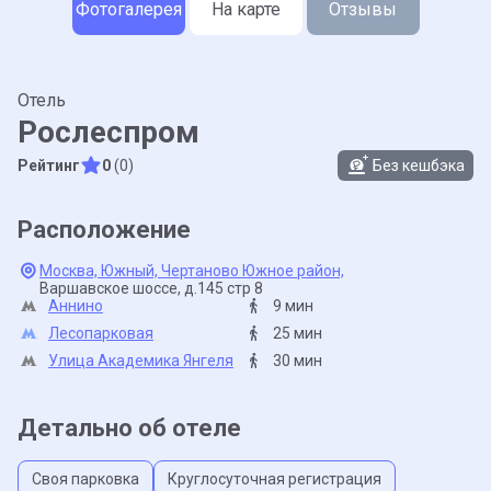
Фотогалерея
На карте
Отзывы
Отель
Рослеспром
Рейтинг
0
(0)
Без кешбэка
Расположение
Москва,
Южный,
Чертаново Южное район,
Варшавское шоссе,
д.145 стр 8
Аннино
9 мин
Лесопарковая
25 мин
Улица Академика Янгеля
30 мин
Детально об отеле
Своя парковка
Круглосуточная регистрация