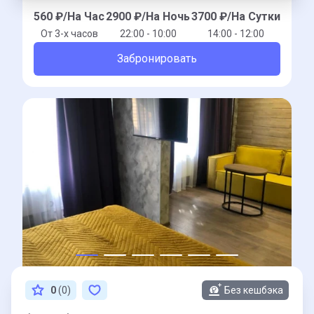
560
₽/На Час
2900
₽/На Ночь
3700
₽/На Сутки
От 3-x часов
22:00 - 10:00
14:00 - 12:00
Забронировать
0
(0)
Без кешбэка