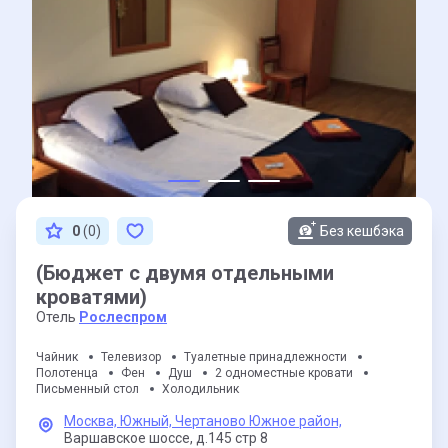
0
(0)
Без кешбэка
(Бюджет с двумя отдельными
кроватями)
Отель
Рослеспром
Чайник
Телевизор
Туалетные принадлежности
Полотенца
Фен
Душ
2 одноместные кровати
Письменный стол
Холодильник
Москва,
Южный,
Чертаново Южное район,
Варшавское шоссе,
д.145 стр 8