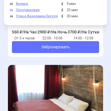
Аннино
9 мин
Лесопарковая
25 мин
Улица Академика Янгеля
30 мин
560
₽/На Час
2900
₽/На Ночь
3700
₽/На Сутки
От 3-x часов
22:00 - 10:00
14:00 - 12:00
Забронировать