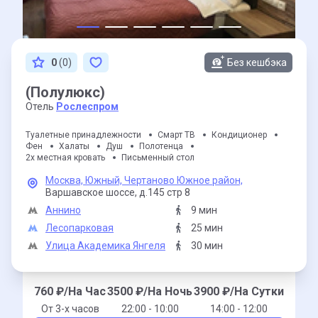
0
(0)
Без кешбэка
(Полулюкс)
Отель
Рослеспром
Туалетные принадлежности
Смарт ТВ
Кондиционер
Фен
Халаты
Душ
Полотенца
2х местная кровать
Письменный стол
Москва,
Южный,
Чертаново Южное район,
Варшавское шоссе,
д.145 стр 8
Аннино
9 мин
Лесопарковая
25 мин
Улица Академика Янгеля
30 мин
760
₽/На Час
3500
₽/На Ночь
3900
₽/На Сутки
От 3-x часов
22:00 - 10:00
14:00 - 12:00