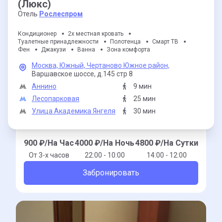
(Люкс)
Отель
Рослеспром
Кондиционер
2х местная кровать
Туалетные принадлежности
Полотенца
Смарт ТВ
Фен
Джакузи
Ванна
Зона комфорта
Москва,
Южный,
Чертаново Южное район,
Варшавское шоссе,
д.145 стр 8
Аннино
9 мин
Лесопарковая
25 мин
Улица Академика Янгеля
30 мин
900
₽/На Час
4000
₽/На Ночь
4800
₽/На Сутки
От 3-x часов
22:00 - 10:00
14:00 - 12:00
Забронировать