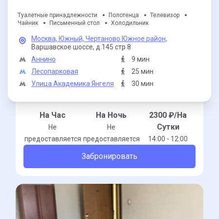
Туалетные принадлежности
Полотенца
Телевизор
Чайник
Письменный стол
Холодильник
Москва,
Южный,
Чертаново Южное район,
Варшавское шоссе,
д.145 стр 8
Аннино
9 мин
Лесопарковая
25 мин
Улица Академика Янгеля
30 мин
На Час
На Ночь
2300
₽/На
Сутки
Не
Не
предоставляется
предоставляется
14:00 - 12:00
Забронировать