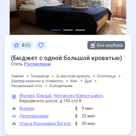
0
(0)
Без кешбэка
(Бюджет с одной большой кроватью)
Отель
Рослеспром
Чайник
Телевизор
2х местная кровать
Полотенца
Завтрак включен в стоимость
Фен
Душ
Письменный стол
Холодильник
Москва,
Южный,
Чертаново Южное район,
Варшавское шоссе,
д.145 стр 8
Аннино
9 мин
Лесопарковая
25 мин
Улица Академика Янгеля
30 мин