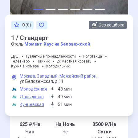
0
(0)
Без кешбэка
1 / Стандарт
Отель
Момент-Хаус на Беловежской
Душ
Туалетные принадлежности
Полотенца
Телевизор
Чайник
2х местная кровать
Кухня в номере
Холодильник
Москва,
Западный,
Можайский район,
ул Беловежская,
д.11
Молодёжная
48 мин
Давыдково
49 мин
Кунцевская
51 мин
625
₽/На
На Ночь
3500
₽/На
Час
Сутки
Не