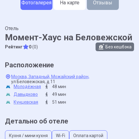
Фотогалерея
На карте
Отзывы
Отель
Момент-Хаус на Беловежской
Рейтинг
0
(0)
Без кешбэка
Расположение
Москва,
Западный,
Можайский район,
ул Беловежская,
д.11
Молодёжная
48 мин
Давыдково
49 мин
Кунцевская
51 мин
Детально об отеле
Кухня / мини кухня
Wi-Fi
Оплата картой