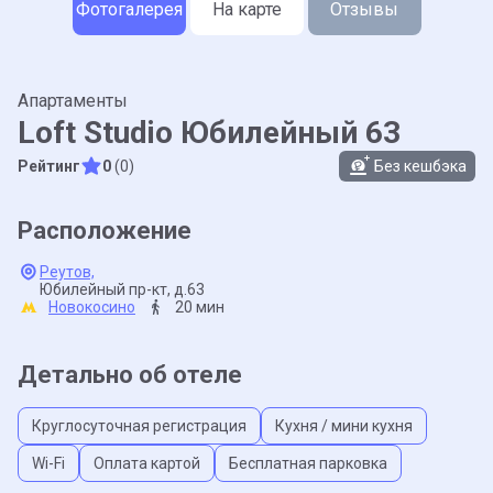
Фотогалерея
На карте
Отзывы
Апартаменты
Loft Studio Юбилейный 63
Рейтинг
0
(0)
Без кешбэка
Расположение
Реутов,
Юбилейный пр-кт,
д.63
Новокосино
20 мин
Детально об отеле
Круглосуточная регистрация
Кухня / мини кухня
Wi-Fi
Оплата картой
Бесплатная парковка