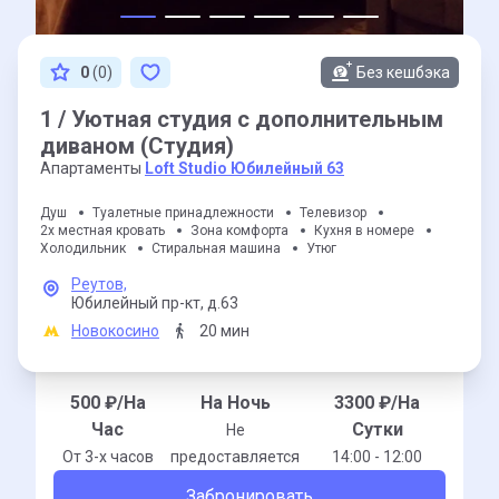
0
(0)
Без кешбэка
1 / Уютная студия с дополнительным
диваном (Студия)
Апартаменты
Loft Studio Юбилейный 63
Душ
Туалетные принадлежности
Телевизор
2х местная кровать
Зона комфорта
Кухня в номере
Холодильник
Стиральная машина
Утюг
Реутов,
Юбилейный пр-кт,
д.63
Новокосино
20 мин
500
₽/На
На Ночь
3300
₽/На
Час
Сутки
Не
От 3-x часов
предоставляется
14:00 - 12:00
Забронировать