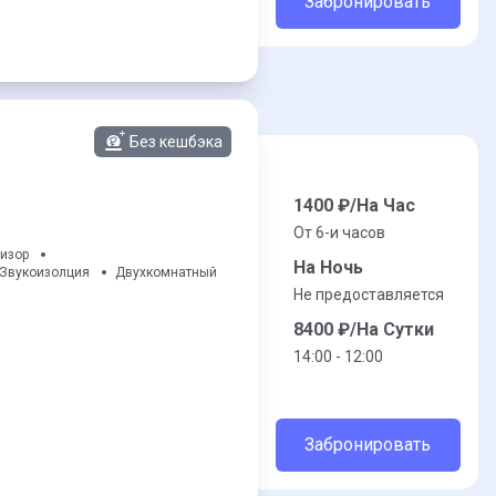
Забронировать
Без кешбэка
1400
₽/На Час
От 6-и часов
изор
На Ночь
Звукоизолция
Двухкомнатный
Не предоставляется
8400
₽/На Сутки
14:00 - 12:00
Забронировать