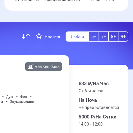
Рейтинг
Любой
6+
7+
8+
9+
Без кешбэка
833
₽/На Час
От 6-и часов
Душ
Фен
На Ночь
та
Звукоизолция
Не предоставляется
5000
₽/На Сутки
14:00 - 12:00