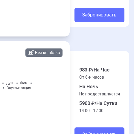
Забронировать
Без кешбэка
983
₽/На Час
От 6-и часов
Душ
Фен
На Ночь
Звукоизолция
Не предоставляется
5900
₽/На Сутки
14:00 - 12:00