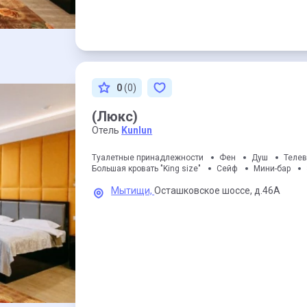
0
(0)
(Люкс)
Отель
Kunlun
Туалетные принадлежности
Фен
Душ
Телев
Большая кровать "King size"
Сейф
Мини-бар
Мытищи,
Осташковское шоссе,
д.46А