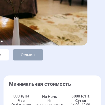
е
Отзывы
Минимальная стоимость
833
₽/На
5000
₽/На
На Ночь
Час
Сутки
Не
предоставляется
От 6-и часов
14:00 - 12:00