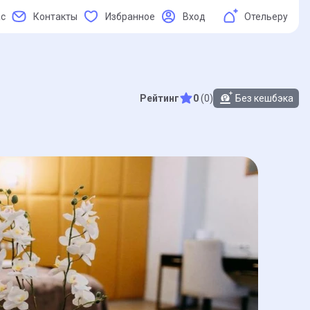
ас
Контакты
Избранное
Вход
Отельеру
Рейтинг
0
(0)
Без кешбэка