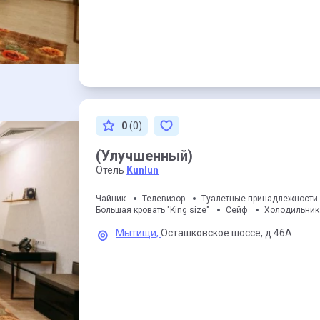
0
(0)
(Улучшенный)
Отель
Kunlun
Чайник
Телевизор
Туалетные принадлежности
Большая кровать "King size"
Сейф
Холодильник
Мытищи,
Осташковское шоссе,
д.46А