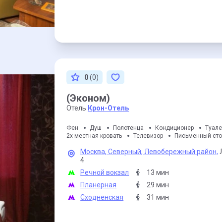
0
(0)
(Эконом)
Отель
Крон-Отель
Фен
Душ
Полотенца
Кондиционер
Туал
2х местная кровать
Телевизор
Письменный ст
Москва,
Северный,
Левобережный район,
4
Речной вокзал
13 мин
Планерная
29 мин
Сходненская
31 мин