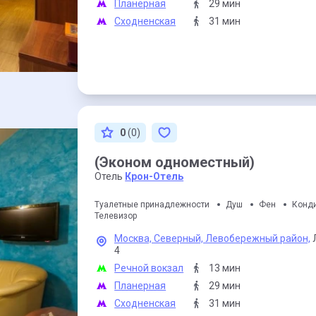
Планерная
29 мин
Сходненская
31 мин
0
(0)
(Эконом одноместный)
Отель
Крон-Отель
Туалетные принадлежности
Душ
Фен
Конд
Телевизор
Москва,
Северный,
Левобережный район,
4
Речной вокзал
13 мин
Планерная
29 мин
Сходненская
31 мин