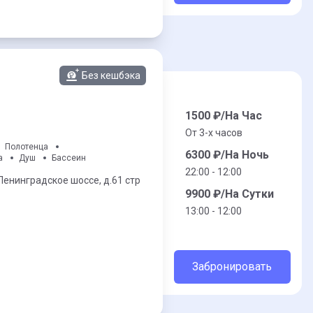
Без кешбэка
1500
₽/На Час
От 3-x часов
Полотенца
6300
₽/На Ночь
а
Душ
Бассеин
22:00 - 12:00
Ленинградское шоссе,
д.61 стр
9900
₽/На Сутки
13:00 - 12:00
Забронировать