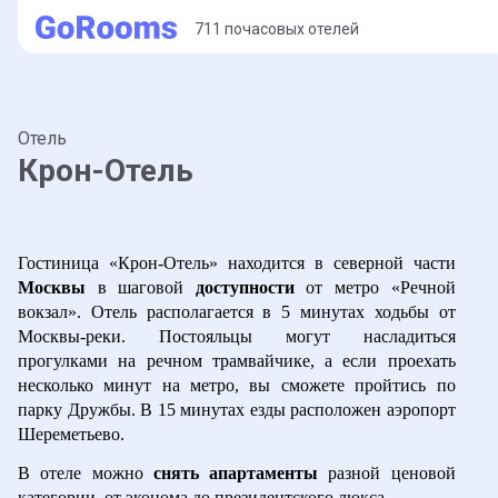
711 почасовых отелей
Отель
Крон-Отель
Гостиница «Крон-Отель» находится в северной части 
Москвы 
в шаговой 
доступности 
от метро «Речной 
вокзал». Отель располагается в 5 минутах ходьбы от 
Москвы-реки. Постояльцы могут насладиться 
прогулками на речном трамвайчике, а если проехать 
несколько минут на метро, вы сможете пройтись по 
парку Дружбы. В 15 минутах езды расположен аэропорт 
Шереметьево.
В отеле можно 
снять апартаменты
 разной ценовой 
категории, от эконома до президентского люкса. 