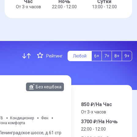
Час
Ночь
Сутки
От 3-x часов
22:00 - 12:00
13:00 - 12:00
Рейтинг
Любой
6+
7+
8+
9+
Без кешбэка
850
₽/На Час
От 3-x часов
ТВ
Кондиционер
Фен
3700
₽/На Ночь
Зона комфорта
22:00 - 12:00
Ленинградское шоссе,
д.61 стр