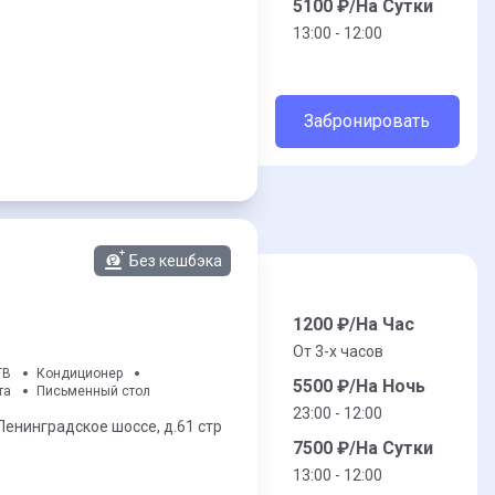
5100
₽/На Сутки
13:00 - 12:00
Забронировать
Без кешбэка
1200
₽/На Час
От 3-x часов
ТВ
Кондиционер
5500
₽/На Ночь
та
Письменный стол
23:00 - 12:00
Ленинградское шоссе,
д.61 стр
7500
₽/На Сутки
13:00 - 12:00