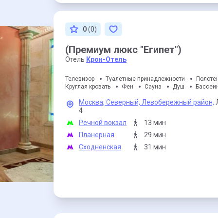
0
(0)
(Премиум люкс "Египет")
Отель
Крон-Отель
Телевизор
Туалетные принадлежности
Полоте
Круглая кровать
Фен
Сауна
Душ
Бассеи
Москва,
Северный,
Левобережный район,
4
Речной вокзал
13 мин
Планерная
29 мин
Сходненская
31 мин