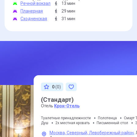
Речной вокзал
13 мин
Планерная
29 мин
Сходненская
31 мин
0
(0)
(Стандарт)
Отель
Крон-Отель
Туалетные принадлежности
Полотенца
Смарт 
Душ
2х местная кровать
Письменный стол
Москва,
Северный,
Левобережный район,