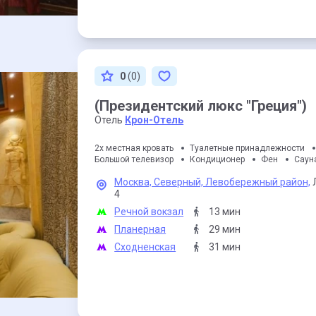
0
(0)
(Президентский люкс "Греция")
Отель
Крон-Отель
2х местная кровать
Туалетные принадлежности
Большой телевизор
Кондиционер
Фен
Саун
Москва,
Северный,
Левобережный район,
4
Речной вокзал
13 мин
Планерная
29 мин
Сходненская
31 мин