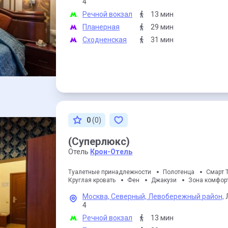
4
Речной вокзал
13 мин
Планерная
29 мин
Сходненская
31 мин
0
(0)
(Суперлюкс)
Отель
Крон-Отель
Туалетные принадлежности
Полотенца
Смарт 
Круглая кровать
Фен
Джакузи
Зона комфор
Москва,
Северный,
Левобережный район,
4
Речной вокзал
13 мин