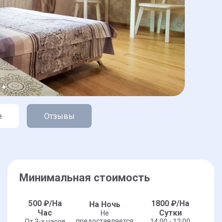
е
Отзывы
Минимальная стоимость
500
₽/На
1800
₽/На
На Ночь
Час
Сутки
Не
предоставляется
От 3-x часов
14:00 - 12:00