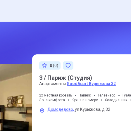
0
(0)
3 / Париж (Студия)
Апартаменты
GoodApart Курыжова 32
2х местная кровать
Чайник
Телевизор
Туал
Зона комфорта
Кухня в номере
Холодильник
Домодедово,
ул Курыжова,
д.32