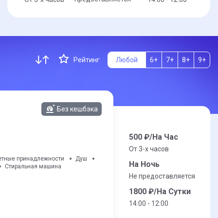
Рейтинг
Любой
6+
7+
8+
9+
Без кешбэка
500
₽/На Час
От 3-x часов
етные принадлежности
Душ
На Ночь
Стиральная машина
Не предоставляется
1800
₽/На Сутки
14:00 - 12:00