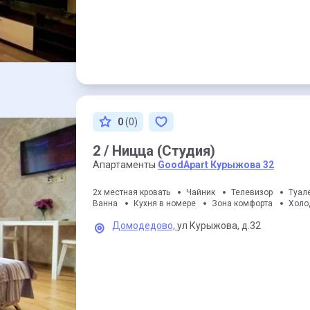
0
(0)
2 / Ницца (Студия)
Апартаменты
GoodApart Курыжова 32
2х местная кровать
Чайник
Телевизор
Туал
Ванна
Кухня в номере
Зона комфорта
Холо
Домодедово,
ул Курыжова,
д.32