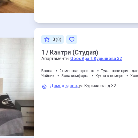
0
(0)
1 / Кантри (Студия)
Апартаменты
GoodApart Курыжова 32
Ванна
2х местная кровать
Туалетные принадл
Чайник
Зона комфорта
Кухня в номере
Хол
Домодедово,
ул Курыжова,
д.32