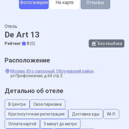
Фотогалерея
На карте
Отзывы
Отель
De Art 13
Рейтинг
0
(0)
Без кешбэка
Расположение
Москва,
Юго-западный,
Обручевский район,
ул Профсоюзная,
д.64 стр 2
Детально об отеле
В Центре
Своя парковка
Круглосуточная регистрация
Доставка еды
Wi-Fi
Оплата картой
5 минут до метро