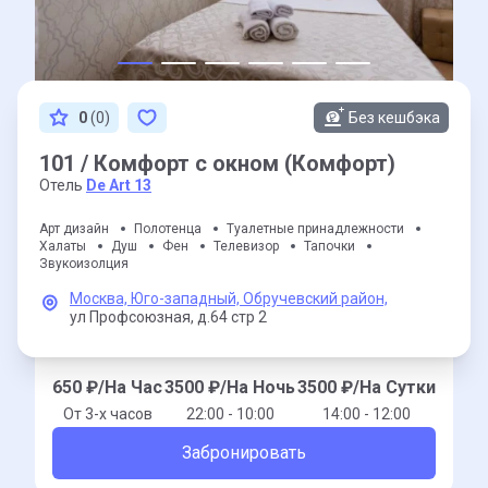
0
(0)
Без кешбэка
101 / Комфорт с окном (Комфорт)
Отель
De Art 13
Арт дизайн
Полотенца
Туалетные принадлежности
Халаты
Душ
Фен
Телевизор
Тапочки
Звукоизолция
Москва,
Юго-западный,
Обручевский район,
ул Профсоюзная,
д.64 стр 2
650
₽/На Час
3500
₽/На Ночь
3500
₽/На Сутки
От 3-x часов
22:00 - 10:00
14:00 - 12:00
Забронировать