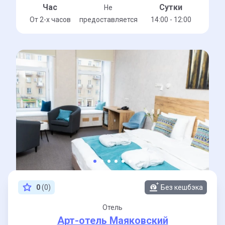
Час
Сутки
Не
От 2-x часов
предоставляется
14:00 - 12:00
0
(0)
Без кешбэка
Отель
Арт-отель Маяковский