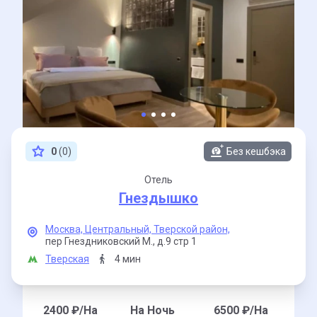
0
(0)
Без кешбэка
Отель
Гнездышко
Москва,
Центральный,
Тверской район,
пер Гнездниковский М.,
д.9 стр 1
Тверская
4 мин
2400
₽/На
На Ночь
6500
₽/На