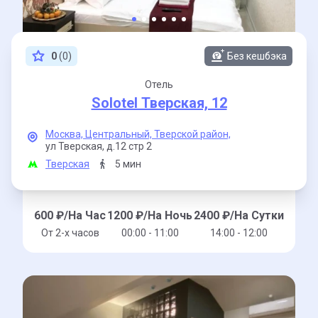
0
(0)
Без кешбэка
Отель
Solotel Тверская, 12
Москва,
Центральный,
Тверской район,
ул Тверская,
д.12 стр 2
Тверская
5 мин
600
₽/На Час
1200
₽/На Ночь
2400
₽/На Сутки
От 2-x часов
00:00 - 11:00
14:00 - 12:00