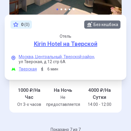
0
(0)
Без кешбэка
Отель
Kirin Hotel на Тверской
Москва,
Центральный,
Тверской район,
ул Тверская,
д.12 стр 6А
Тверская
6 мин
1000
₽/На
На Ночь
4000
₽/На
Час
Сутки
Не
От 3-x часов
предоставляется
14:00 - 12:00
Показано 7 из 7