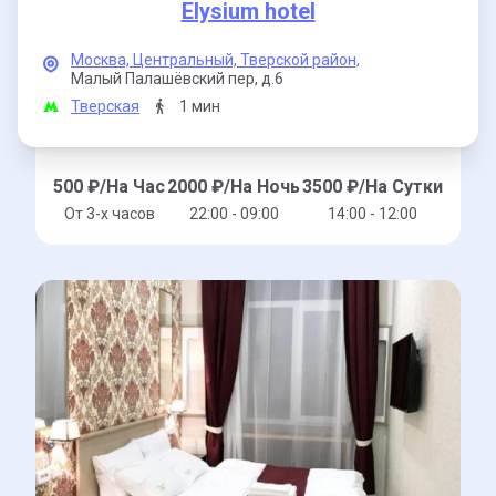
Elysium hotel
Москва,
Центральный,
Тверской район,
Малый Палашёвский пер,
д.6
Тверская
1 мин
500
₽/На Час
2000
₽/На Ночь
3500
₽/На Сутки
От 3-x часов
22:00 - 09:00
14:00 - 12:00