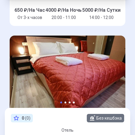
650
₽/На Час
4000
₽/На Ночь
5000
₽/На Сутки
От 3-x часов
20:00 - 11:00
14:00 - 12:00
0
(0)
Без кешбэка
Отель