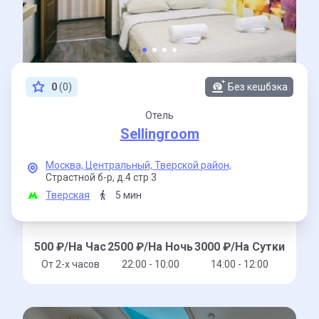
0
(0)
Без кешбэка
Отель
Sellingroom
Москва,
Центральный,
Тверской район,
Страстной б-р,
д.4 стр 3
Тверская
5 мин
500
₽/На Час
2500
₽/На Ночь
3000
₽/На Сутки
От 2-x часов
22:00 - 10:00
14:00 - 12:00