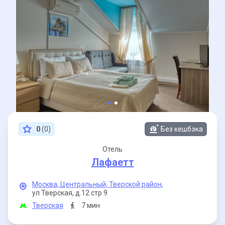
0
(0)
Без кешбэка
Отель
Лафаетт
Москва,
Центральный,
Тверской район,
ул Тверская,
д.12 стр 9
Тверская
7 мин