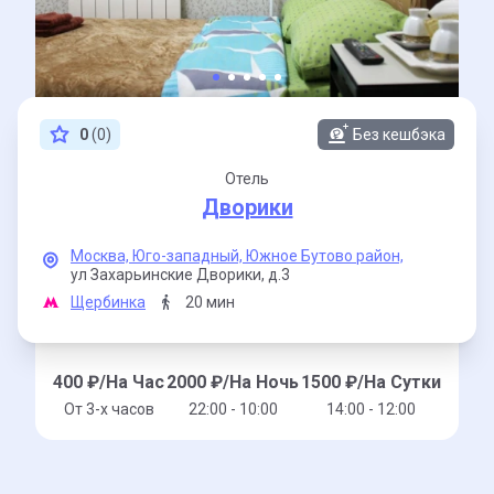
0
(0)
Без кешбэка
Отель
Дворики
Москва,
Юго-западный,
Южное Бутово район,
ул Захарьинские Дворики,
д.3
Щербинка
20 мин
400
₽/На Час
2000
₽/На Ночь
1500
₽/На Сутки
От 3-x часов
22:00 - 10:00
14:00 - 12:00