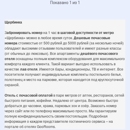
Показано 1 из 1
Щербинка
З
абронировать номер
на 1 час
в шаговой доступности от метро
«
Щербинка
»
можно в любое время суток.
Дешевые почасовые
номера
стоимостью от 500 рублей до 5000 рублей (за несколько ночей)
обладают высокими отзывами пользователей и имеют разные классы
(от обычных до люксовых). Все апартаменты
дешёвого почасового
отеля
оснащены полным комплексом оборудования для максимального
комфорта каждого клиента. Такой вариант выгодно использовать в
качестве
лав отеля
. Имеются бары, кондиционеры, ТВ и интернет. Все
посетители получают индивидуальные комплекты постельного белья,
полотенец и место на парковке, которая находится под круглосуточной
охраной.
Отель с почасовой оплатой
в паре метров от аптек, ресторанов, сетей
быстрого питания, кофейни. Недалеко от центра. Возможно быстро
добраться до часовни, храма, парковых зон и озёр. Заказать номер
через сайт или по телефону максимально просто. Мы гарантируем
полную конфиденциальность своим постояльцам. Подробная
информация о каждом представителе гостиничного сервиса – на
портале об отелях GooRooms.