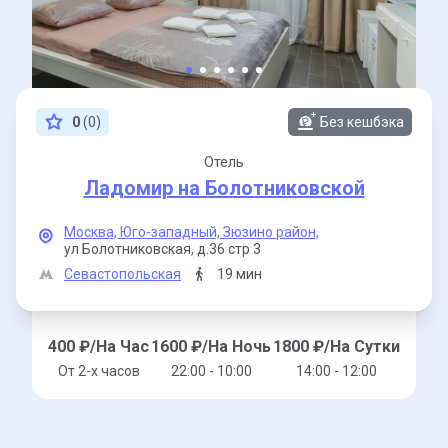
0
(0)
Без кешбэка
Отель
Ладомир на Болотниковской
Москва,
Юго-западный,
Зюзино район,
ул Болотниковская,
д.36 стр 3
Севастопольская
19 мин
400
₽/На Час
1600
₽/На Ночь
1800
₽/На Сутки
От 2-x часов
22:00 - 10:00
14:00 - 12:00