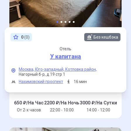
0
(0)
Без кешбэка
Отель
У капитана
Москва,
Юго-западный,
Котловка район,
Нагорный б-р,
д.19 стр 1
Нахимовский проспект
16 мин
650
₽/На Час
2200
₽/На Ночь
3000
₽/На Сутки
От 2-x часов
22:00 - 10:00
14:00 - 12:00