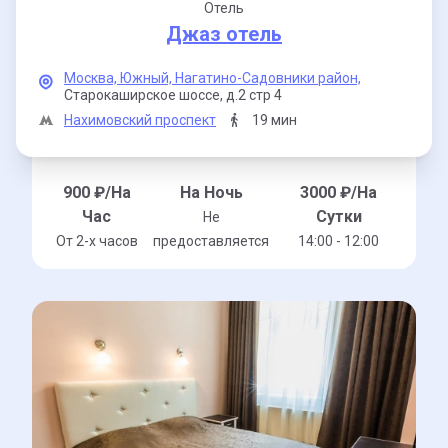
Отель
Джаз отель
Москва,
Южный,
Нагатино-Садовники район,
Старокаширское шоссе,
д.2 стр 4
Нахимовский проспект
19 мин
900
₽/На
На Ночь
3000
₽/На
Час
Сутки
Не
От 2-x часов
предоставляется
14:00 - 12:00