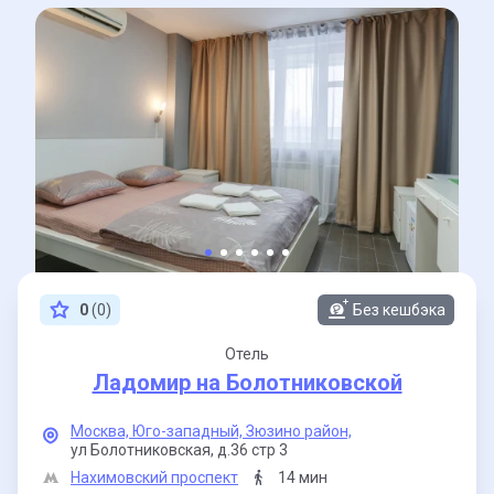
0
(0)
Без кешбэка
Отель
Ладомир на Болотниковской
Москва,
Юго-западный,
Зюзино район,
ул Болотниковская,
д.36 стр 3
Нахимовский проспект
14 мин