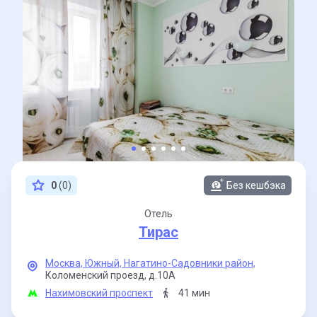
0
(0)
Без кешбэка
Отель
Тирас
Москва,
Южный,
Нагатино-Садовники район,
Коломенский проезд,
д.10А
Нахимовский проспект
41 мин