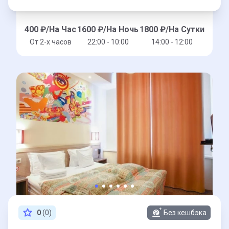
400
₽/На Час
1600
₽/На Ночь
1800
₽/На Сутки
От 2-x часов
22:00 - 10:00
14:00 - 12:00
0
(0)
Без кешбэка