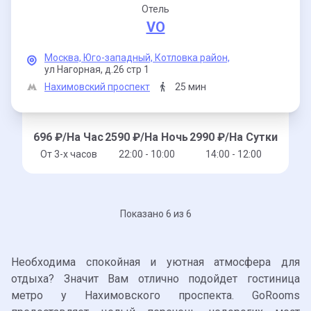
Отель
VO
Москва,
Юго-западный,
Котловка район,
ул Нагорная,
д.26 стр 1
Нахимовский проспект
25 мин
696
₽/На Час
2590
₽/На Ночь
2990
₽/На Сутки
От 3-x часов
22:00 - 10:00
14:00 - 12:00
Показано 6 из 6
Необходима спокойная и уютная атмосфера для
отдыха? Значит Вам отлично подойдет гостиница
метро у Нахимовского проспекта. GoRooms