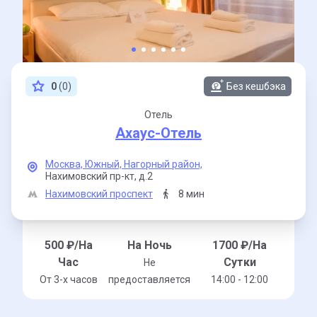
0
(0)
Без кешбэка
Отель
Ахаус-Отель
Москва,
Южный,
Нагорный район,
Нахимовский пр-кт,
д.2
Нахимовский проспект
8 мин
500
₽/На
На Ночь
1700
₽/На
Час
Сутки
Не
От 3-x часов
предоставляется
14:00 - 12:00