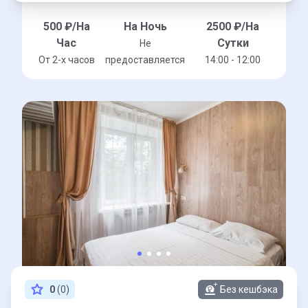
500
₽/На
На Ночь
2500
₽/На
Час
Сутки
Не
От 2-x часов
предоставляется
14:00 - 12:00
0
(0)
Без кешбэка