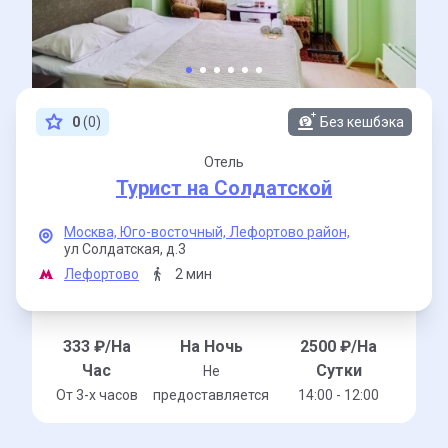
0
(0)
Без кешбэка
Отель
Турист на Солдатской
Москва,
Юго-восточный,
Лефортово район,
ул Солдатская,
д.3
Лефортово
2 мин
333
₽/На
На Ночь
2500
₽/На
Час
Сутки
Не
От 3-x часов
предоставляется
14:00 - 12:00