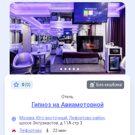
0
(0)
Без кешбэка
Отель
Гипноз на Авиамоторной
Москва,
Юго-восточный,
Лефортово район,
шоссе Энтузиастов,
д.11А стр 3
Лефортово
22 мин