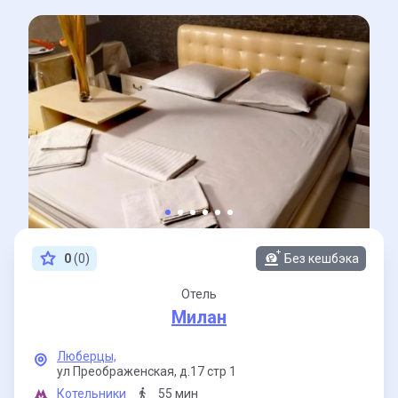
0
(0)
Без кешбэка
Отель
Милан
Люберцы,
ул Преображенская,
д.17 стр 1
Котельники
55 мин