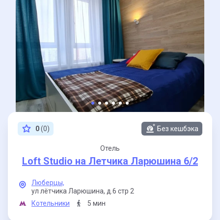
0
(0)
Без кешбэка
Отель
Loft Studio на Летчика Ларюшина 6/2
Люберцы,
ул лётчика Ларюшина,
д.6 стр 2
Котельники
5 мин