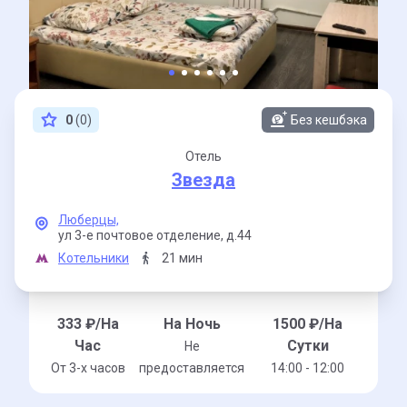
0
(0)
Без кешбэка
Отель
Звезда
Люберцы,
ул 3-е почтовое отделение,
д.44
Котельники
21 мин
333
₽/На
На Ночь
1500
₽/На
Час
Сутки
Не
От 3-x часов
предоставляется
14:00 - 12:00