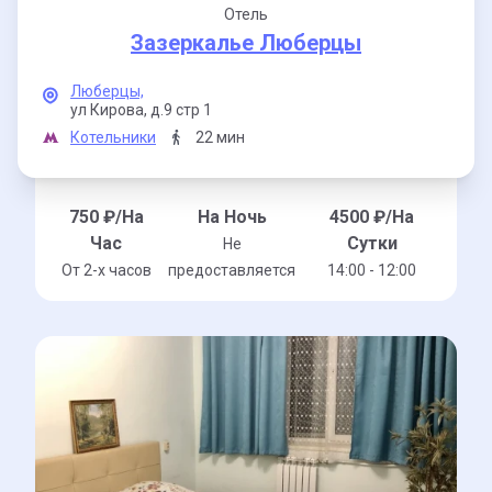
Отель
Зазеркалье Люберцы
Люберцы,
ул Кирова,
д.9 стр 1
Котельники
22 мин
750
₽/На
На Ночь
4500
₽/На
Час
Сутки
Не
От 2-x часов
предоставляется
14:00 - 12:00