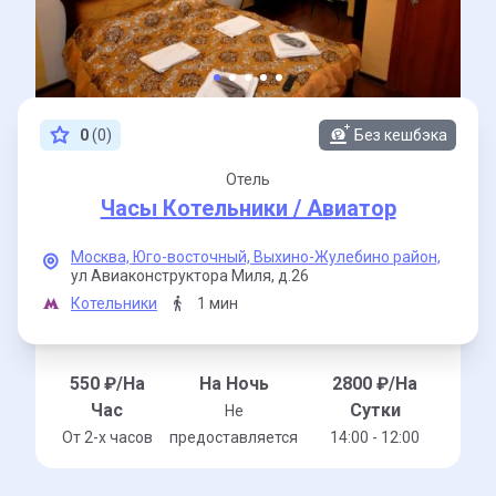
0
(0)
Без кешбэка
Отель
Часы Котельники / Авиатор
Москва,
Юго-восточный,
Выхино-Жулебино район,
ул Авиаконструктора Миля,
д.26
Котельники
1 мин
550
₽/На
На Ночь
2800
₽/На
Час
Сутки
Не
От 2-x часов
предоставляется
14:00 - 12:00