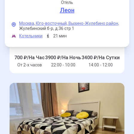
Отель
Леон
Москва,
Юго-восточный,
Выхино-Жулебино район,
Жулебинский б-р,
д.36 стр 1
Котельники
21 мин
700
₽/На Час
3900
₽/На Ночь
3400
₽/На Сутки
От 2-x часов
22:00 - 10:00
14:00 - 12:00