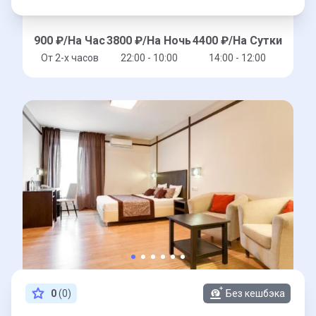
900
₽/На Час
3800
₽/На Ночь
4400
₽/На Сутки
От 2-x часов
22:00 - 10:00
14:00 - 12:00
0
(0)
Без кешбэка