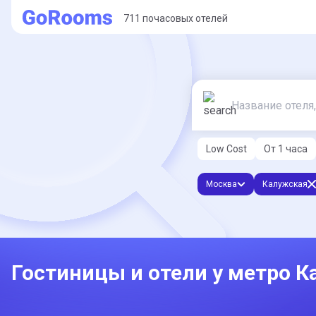
711 почасовых отелей
Low Cost
От 1 часа
Москва
Калужская
Гостиницы и отели у метро 