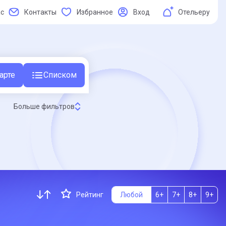
ас
Контакты
Избранное
Вход
Отельеру
арте
Списком
Больше фильтров
Рейтинг
Любой
6+
7+
8+
9+