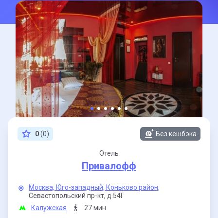
0
(0)
Без кешбэка
Отель
Привалофф
Москва,
Юго-западный,
Коньково район,
Севастопольский пр-кт,
д.54Г
Калужская
27 мин