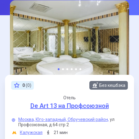
0
(0)
Без кешбэка
Отель
De Art 13 на Профсоюзной
Москва,
Юго-западный,
Обручевский район,
ул
Профсоюзная,
д.64 стр 2
Калужская
21 мин