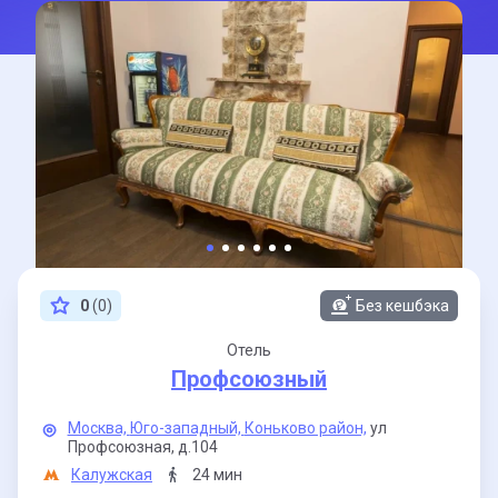
0
(0)
Без кешбэка
Отель
Профсоюзный
Москва,
Юго-западный,
Коньково район,
ул
Профсоюзная,
д.104
Калужская
24 мин