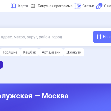
Карта
Бонусная программа
Статьи
О н
На к
Горящие
Кешбэк
Арт дизайн
Джакузи
Калужская — Москва