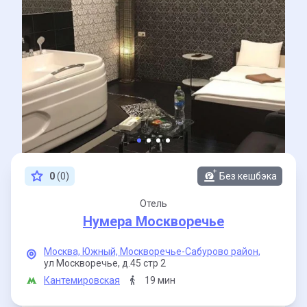
0
(0)
Без кешбэка
Отель
Нумера Москворечье
Москва,
Южный,
Москворечье-Сабурово район,
ул Москворечье,
д.45 стр 2
Кантемировская
19 мин