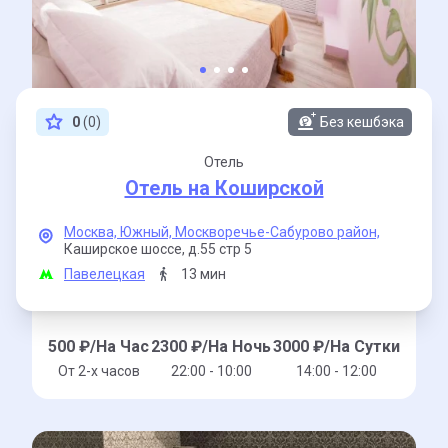
0
(0)
Без кешбэка
Отель
Отель на Коширской
Москва,
Южный,
Москворечье-Сабурово район,
Каширское шоссе,
д.55 стр 5
Павелецкая
13 мин
500
₽/На Час
2300
₽/На Ночь
3000
₽/На Сутки
От 2-x часов
22:00 - 10:00
14:00 - 12:00