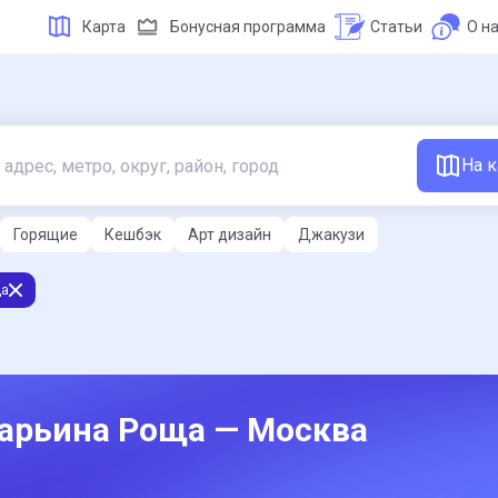
Карта
Бонусная программа
Статьи
О н
На к
Горящие
Кешбэк
Арт дизайн
Джакузи
ща
Марьина Роща — Москва