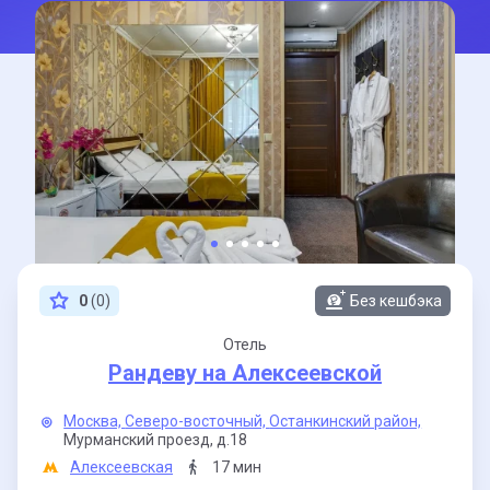
0
(0)
Без кешбэка
Отель
Рандеву на Алексеевской
Москва,
Северо-восточный,
Останкинский район,
Мурманский проезд,
д.18
Алексеевская
17 мин