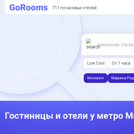
711 почасовых отелей
Low Cost
От 1 часа
Москва
Марьина Ро
Гостиницы и отели у метро 