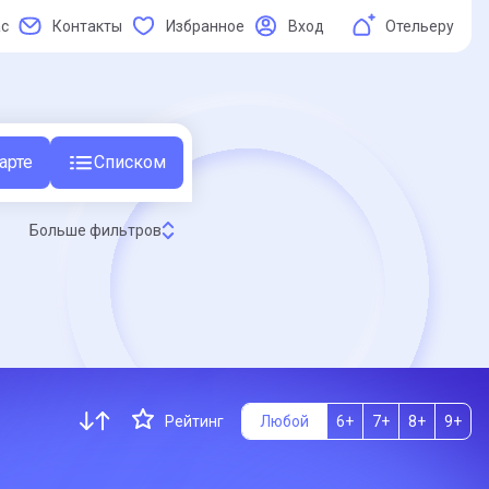
ас
Контакты
Избранное
Вход
Отельеру
арте
Списком
Больше фильтров
Рейтинг
Любой
6+
7+
8+
9+