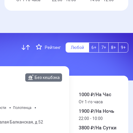
Рейтинг
Любой
6+
7+
8+
9+
Без кешбэка
1000
₽/На Час
От 1-го часа
ости
Полотенца
1900
₽/На Ночь
22:00 - 10:00
алая Балканская,
д.52
3800
₽/На Сутки