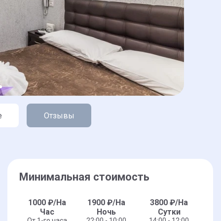
е
Отзывы
Минимальная стоимость
1000
₽/На
1900
₽/На
3800
₽/На
Час
Ночь
Сутки
От 1-го часа
22:00 - 10:00
14:00 - 12:00