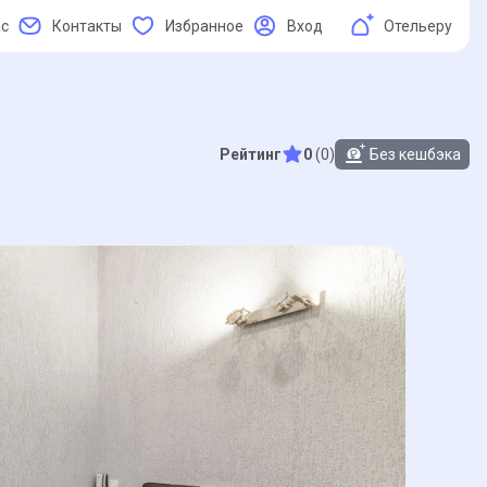
ас
Контакты
Избранное
Вход
Отельеру
Рейтинг
0
(0)
Без кешбэка