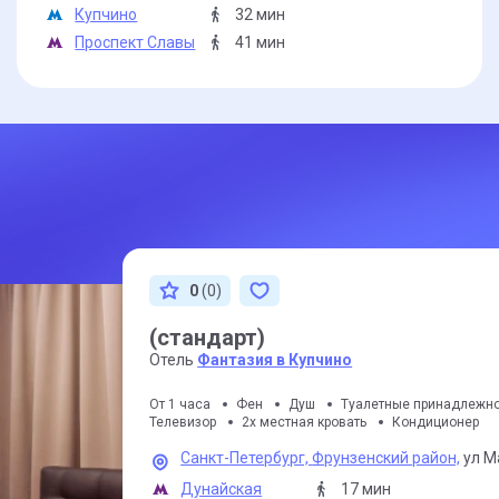
Купчино
32 мин
Проспект Славы
41 мин
0
(0)
(стандарт)
Отель
Фантазия в Купчино
От 1 часа
Фен
Душ
Туалетные принадлежн
Телевизор
2х местная кровать
Кондиционер
Санкт-Петербург,
Фрунзенский район,
ул М
Дунайская
17 мин