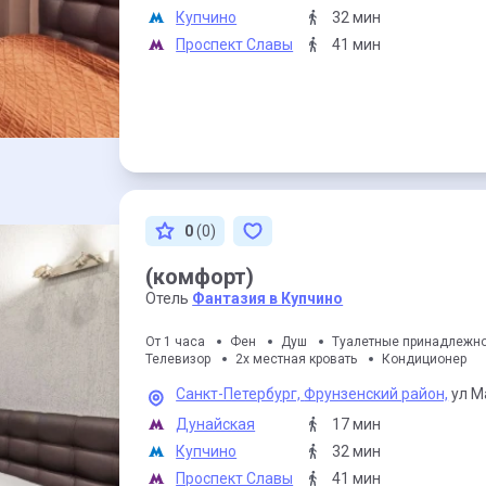
Купчино
32 мин
Проспект Славы
41 мин
0
(0)
(комфорт)
Отель
Фантазия в Купчино
От 1 часа
Фен
Душ
Туалетные принадлежн
Телевизор
2х местная кровать
Кондиционер
Санкт-Петербург,
Фрунзенский район,
ул М
Дунайская
17 мин
Купчино
32 мин
Проспект Славы
41 мин