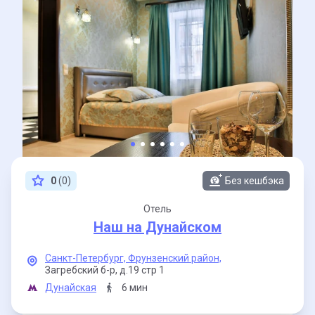
0
(0)
Без кешбэка
Отель
Наш на Дунайском
Санкт-Петербург,
Фрунзенский район,
Загребский б-р,
д.19 стр 1
Дунайская
6 мин