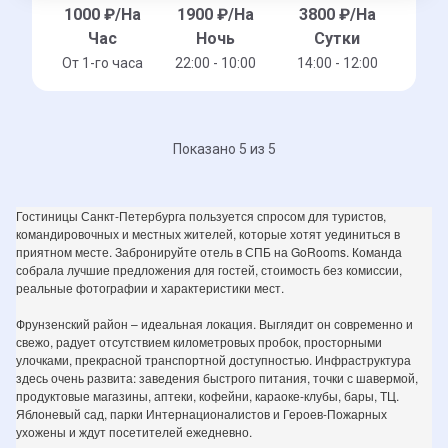
1000
₽/На
1900
₽/На
3800
₽/На
Час
Ночь
Сутки
От 1-го часа
22:00 - 10:00
14:00 - 12:00
Показано 5 из 5
Гостиницы Санкт-Петербурга пользуется спросом для туристов,
командировочных и местных жителей, которые хотят уединиться в
приятном месте. Забронируйте отель в СПБ на GoRooms. Команда
собрала лучшие предложения для гостей, стоимость без комиссии,
реальные фотографии и характеристики мест.
Фрунзенский район – идеальная локация. Выглядит он современно и
свежо, радует отсутствием километровых пробок, просторными
улочками, прекрасной транспортной доступностью. Инфраструктура
здесь очень развита: заведения быстрого питания, точки с шавермой,
продуктовые магазины, аптеки, кофейни, караоке-клубы, бары, ТЦ.
Яблоневый сад, парки Интернационалистов и Героев-Пожарных
ухожены и ждут посетителей ежедневно.