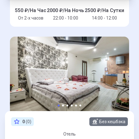
550
₽/На Час
2000
₽/На Ночь
2500
₽/На Сутки
От 2-x часов
22:00 - 10:00
14:00 - 12:00
0
(0)
Без кешбэка
Отель