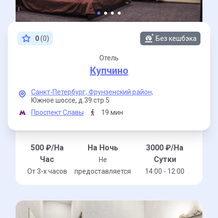
0
(0)
Без кешбэка
Отель
Купчино
Санкт-Петербург,
Фрунзенский район,
Южное шоссе,
д.39 стр 5
Проспект Славы
19 мин
500
₽/На
На Ночь
3000
₽/На
Час
Сутки
Не
От 3-x часов
предоставляется
14:00 - 12:00