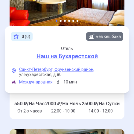
0
(0)
Без кешбэка
Отель
Наш на Бухарестской
Санкт-Петербург,
Фрунзенский район,
ул Бухарестская,
д.80
Международная
10 мин
550
₽/На Час
2000
₽/На Ночь
2500
₽/На Сутки
От 2-x часов
22:00 - 10:00
14:00 - 12:00