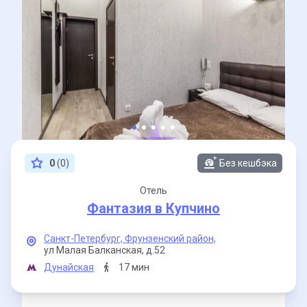
0
(0)
Без кешбэка
Отель
Фантазия в Купчино
Санкт-Петербург,
Фрунзенский район,
ул Малая Балканская,
д.52
Дунайская
17 мин