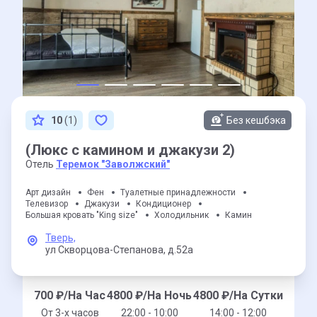
10
(1)
Без кешбэка
(Люкс с камином и джакузи 2)
Отель
Теремок "Заволжский"
Арт дизайн
Фен
Туалетные принадлежности
Телевизор
Джакузи
Кондиционер
Большая кровать "King size"
Холодильник
Камин
Тверь,
ул Скворцова-Степанова,
д.52а
700
₽/На Час
4800
₽/На Ночь
4800
₽/На Сутки
От 3-x часов
22:00 - 10:00
14:00 - 12:00