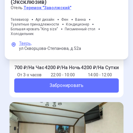
(Эксклюзив)
Отель
Теремок "Заволжский"
Телевизор
Арт дизайн
Фен
Ванна
Туалетные принадлежности
Кондиционер
Большая кровать "King size"
Письменный стол
Холодильник
Тверь,
ул Скворцова-Степанова,
д.52а
700
₽/На Час
4200
₽/На Ночь
4200
₽/На Сутки
От 3-x часов
22:00 - 10:00
14:00 - 12:00
Забронировать