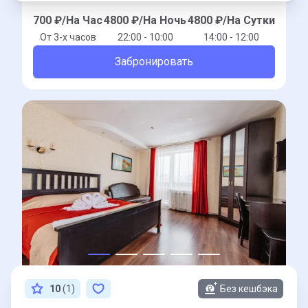
700
₽/На Час
4800
₽/На Ночь
4800
₽/На Сутки
От 3-x часов
22:00 - 10:00
14:00 - 12:00
Забронировать
10
(1)
Без кешбэка