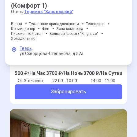
(Комфорт 1)
Отель
Теремок "Заволжский"
Ванна
Туалетные принадлежности
Телевизор
Кондиционер
Фен
Зона комфорта
Письменный стол
Большая кровать "King size"
Холодильник
Тверь,
ул Скворцова-Степанова,
д.52а
500
₽/На Час
3700
₽/На Ночь
3700
₽/На Сутки
От 3-x часов
22:00 - 10:00
14:00 - 12:00
Забронировать