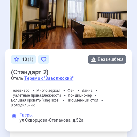
10
(1)
Без кешбэка
(Стандарт 2)
Отель
Теремок "Заволжский"
Телевизор
Много зеркал
Фен
Ванна
Туалетные принадлежности
Кондиционер
Большая кровать "King size"
Письменный стол
Холодильник
Тверь,
ул Скворцова-Степанова,
д.52а