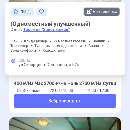
10
(1)
Без кешбэка
(Одноместный улучшенный)
Отель
Теремок "Заволжский"
Фен
Кондиционер
2х местная кровать
Чайник
Телевизор
Туалетные принадлежности
Ванна
Зона комфорта
Холодильник
Тверь,
ул Скворцова-Степанова,
д.52а
400
₽/На Час
2700
₽/На Ночь
2700
₽/На Сутки
От 3-x часов
22:00 - 10:00
14:00 - 12:00
Забронировать