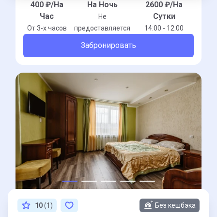
400
₽/На
На Ночь
2600
₽/На
Час
Сутки
Не
От 3-x часов
предоставляется
14:00 - 12:00
Забронировать
10
(1)
Без кешбэка