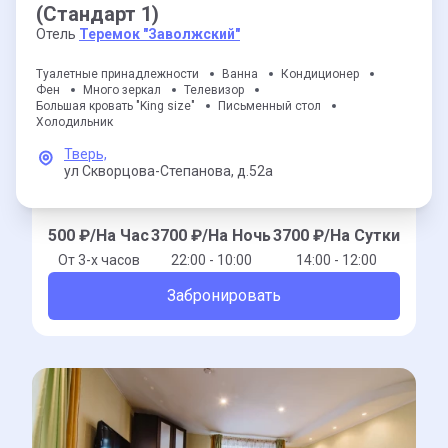
(Стандарт 1)
Отель
Теремок "Заволжский"
Туалетные принадлежности
Ванна
Кондиционер
Фен
Много зеркал
Телевизор
Большая кровать "King size"
Письменный стол
Холодильник
Тверь,
ул Скворцова-Степанова,
д.52а
500
₽/На Час
3700
₽/На Ночь
3700
₽/На Сутки
От 3-x часов
22:00 - 10:00
14:00 - 12:00
Забронировать