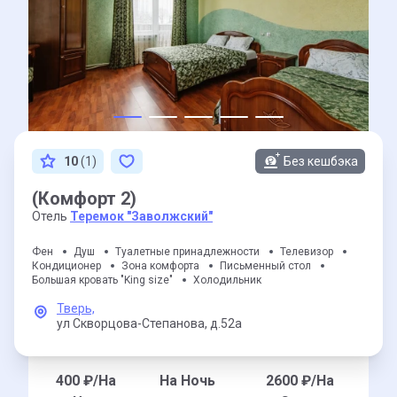
10
(1)
Без кешбэка
(Комфорт 2)
Отель
Теремок "Заволжский"
Фен
Душ
Туалетные принадлежности
Телевизор
Кондиционер
Зона комфорта
Письменный стол
Большая кровать "King size"
Холодильник
Тверь,
ул Скворцова-Степанова,
д.52а
400
₽/На
На Ночь
2600
₽/На