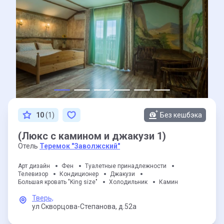
10
(1)
Без кешбэка
(Люкс с камином и джакузи 1)
Отель
Теремок "Заволжский"
Арт дизайн
Фен
Туалетные принадлежности
Телевизор
Кондиционер
Джакузи
Большая кровать "King size"
Холодильник
Камин
Тверь,
ул Скворцова-Степанова,
д.52а