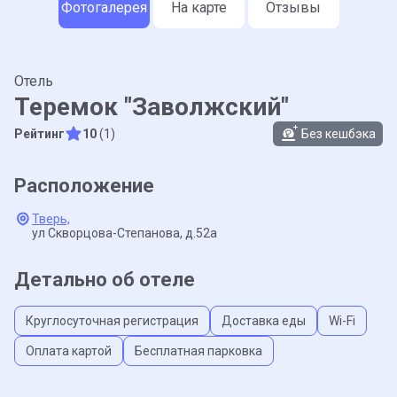
Фотогалерея
На карте
Отзывы
Отель
Теремок "Заволжский"
Рейтинг
10
(1)
Без кешбэка
Расположение
Тверь,
ул Скворцова-Степанова,
д.52а
Детально об отеле
Круглосуточная регистрация
Доставка еды
Wi-Fi
Оплата картой
Бесплатная парковка