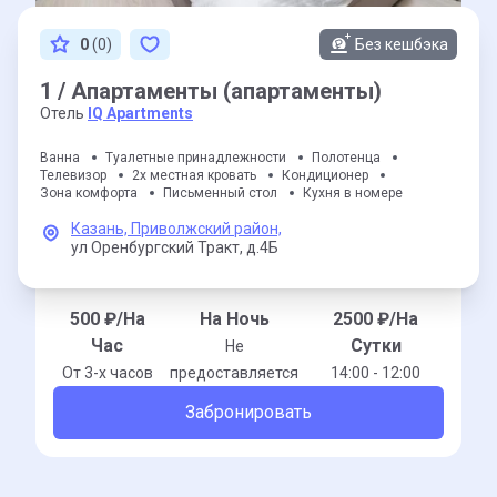
0
(0)
Без кешбэка
1 / Апартаменты (апартаменты)
Отель
IQ Apartments
Ванна
Туалетные принадлежности
Полотенца
Телевизор
2х местная кровать
Кондиционер
Зона комфорта
Письменный стол
Кухня в номере
Казань,
Приволжский район,
ул Оренбургский Тракт,
д.4Б
500
₽/На
На Ночь
2500
₽/На
Час
Сутки
Не
От 3-x часов
предоставляется
14:00 - 12:00
Забронировать