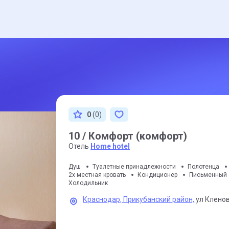
0
(0)
10 / Комфорт (комфорт)
Отель
Home hotel
Душ
Туалетные принадлежности
Полотенца
2х местная кровать
Кондиционер
Письменный 
Холодильник
Краснодар,
Прикубанский район,
ул Кленов