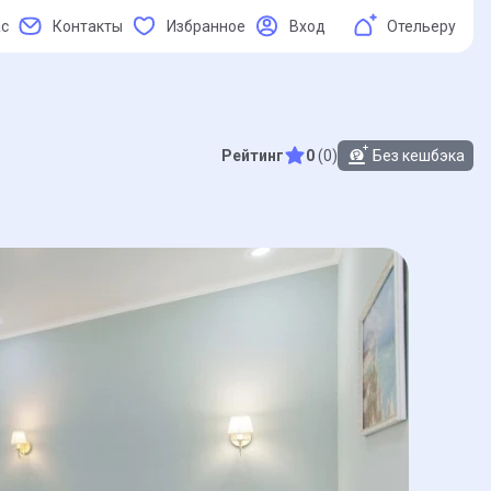
ас
Контакты
Избранное
Вход
Отельеру
Рейтинг
0
(0)
Без кешбэка