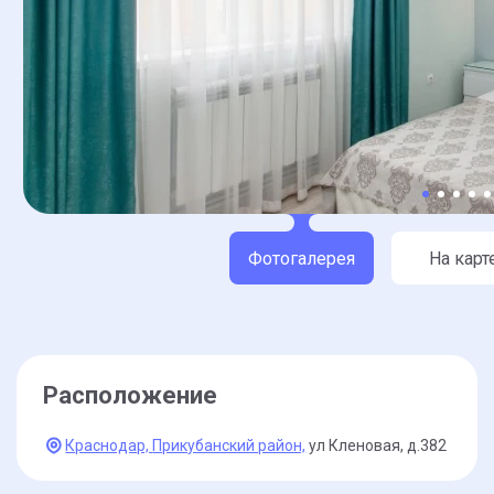
Фотогалерея
На карт
Расположение
Краснодар,
Прикубанский район,
ул Кленовая,
д.382