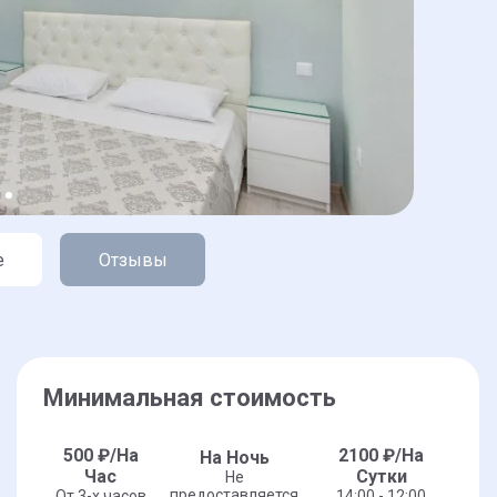
е
Отзывы
Минимальная стоимость
500
₽/На
2100
₽/На
На Ночь
Час
Сутки
Не
предоставляется
От 3-x часов
14:00 - 12:00