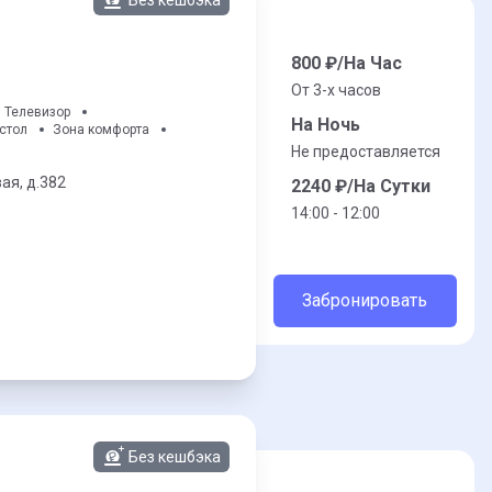
Без кешбэка
800
₽/На Час
От 3-x часов
Телевизор
На Ночь
стол
Зона комфорта
Не предоставляется
ая,
д.382
2240
₽/На Сутки
14:00 - 12:00
Забронировать
Без кешбэка