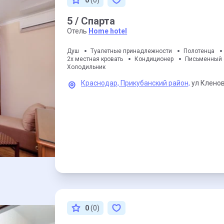
0
(0)
5 / Спарта
Отель
Home hotel
Душ
Туалетные принадлежности
Полотенца
2х местная кровать
Кондиционер
Письменный 
Холодильник
Краснодар,
Прикубанский район,
ул Кленов
0
(0)