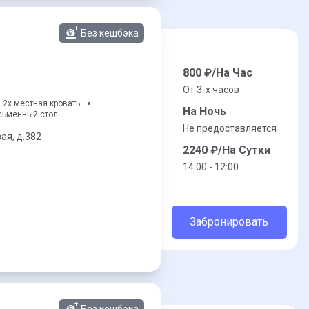
Без кешбэка
800
₽/На Час
От 3-x часов
2х местная кровать
На Ночь
сьменный стол
Не предоставляется
ая,
д.382
2240
₽/На Сутки
14:00 - 12:00
Забронировать