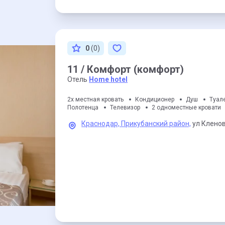
0
(0)
11 / Комфорт (комфорт)
Отель
Home hotel
2х местная кровать
Кондиционер
Душ
Туал
Полотенца
Телевизор
2 одноместные кровати
Краснодар,
Прикубанский район,
ул Кленов