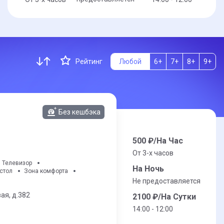
Рейтинг
Любой
6+
7+
8+
9+
Без кешбэка
500
₽/На Час
От 3-x часов
Телевизор
На Ночь
стол
Зона комфорта
Не предоставляется
ая,
д.382
2100
₽/На Сутки
14:00 - 12:00