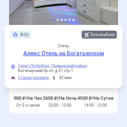
0
(0)
Без кешбэка
Отель
Алекс Отель на Богатырском
Санкт-Петербург,
Приморский район,
Богатырский пр-кт,
д.51 стр 1
Старая деревня
42 мин
900
₽/На Час
2600
₽/На Ночь
4500
₽/На Сутки
От 2-x часов
23:00 - 12:00
14:00 - 12:00