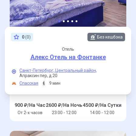
0
(0)
Без кешбэка
Отель
Алекс Отель на Фонтанке
Санкт-Петербург,
Центральный район,
Апраксин пер,
д.20
Спасская
9 мин
900
₽/На Час
2600
₽/На Ночь
4500
₽/На Сутки
От 2-x часов
23:00 - 12:00
14:00 - 12:00