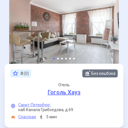
0
(0)
Без кешбэка
Отель
Гоголь Хауз
Санкт-Петербург,
наб Канала Грибоедова,
д.69
Спасская
5 мин