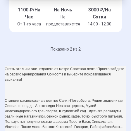
1100
₽/На
На Ночь
3000
₽/На
Час
Сутки
Не
От 1-го часа
предоставляется
14:00 - 12:00
Показано 2 из 2
Снять отель на час недалеко от метро Спасская легко! Просто зайдите
на сервис бронирования GoRooms и выберите понравившиеся
варианты!
Станция расположена в центре Санкт-Петербурга. Рядом знаменитая
Сенная площадь, Александро-Невская церковь, Музей
железнодорожного транспорта, Юсуповский сад. Здесь же раскинуты
различные магазинчики, сенной рынок, кафе, точки быстрого питания.
Пользуются популярностью шаверма Просто Вася, Хинкальная,
Vlavashe. Также много банков: Кетовский, Газпром, Райффайзенбанк…