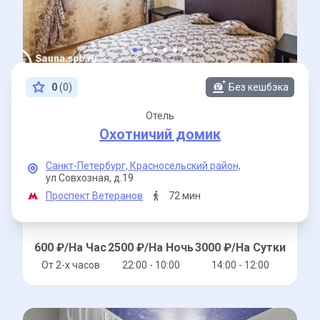
0
(0)
Без кешбэка
Отель
Охотничий домик
Санкт-Петербург,
Красносельский район,
ул Совхозная,
д.19
Проспект Ветеранов
72 мин
600
₽/На Час
2500
₽/На Ночь
3000
₽/На Сутки
От 2-x часов
22:00 - 10:00
14:00 - 12:00