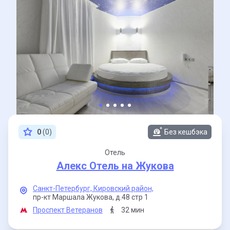
0
(0)
Без кешбэка
Отель
Алекс Отель на Жукова
Санкт-Петербург,
Кировский район,
пр-кт Маршала Жукова,
д.48 стр 1
Проспект Ветеранов
32 мин