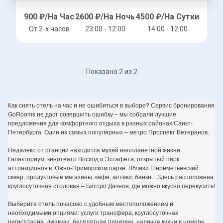
900
₽/На Час
2600
₽/На Ночь
4500
₽/На Сутки
От 2-x часов
23:00 - 12:00
14:00 - 12:00
Показано 2 из 2
Как снять отель на час и не ошибиться в выборе? Сервис бронирования
GoRooms не даст совершить ошибку – мы собрали лучшие
предложения для комфортного отдыха в разных районах Санкт-
Петербурга. Один из самых популярных – метро Проспект Ветеранов.
Недалеко от станции находится музей инопланетной жизни
Галакториум, кинотеатр Восход и Эстафета, открытый парк
аттракционов в Южно-Приморском парке. Вблизи Шереметьевский
сквер, продуктовые магазины, кафе, аптеки, банки…Здесь расположена
круглосуточная столовая – Бистро Дачное, где можно вкусно перекусить!
Выберите отель почасово с удобным местоположением и
необходимыми опциями: услуги трансфера, круглосуточная
регистрация, джакузи, бесплатная парковка, наличие кухни в номере,