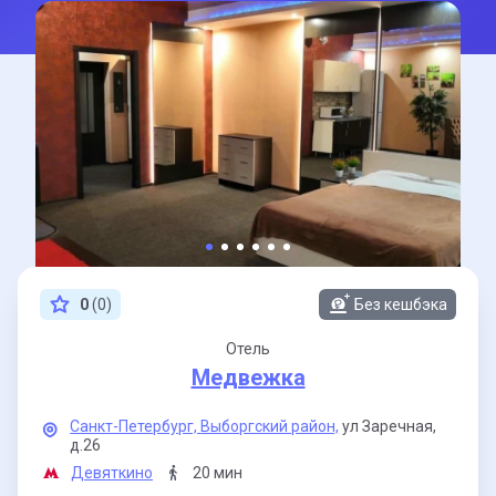
0
(0)
Без кешбэка
Отель
Медвежка
Санкт-Петербург,
Выборгский район,
ул Заречная,
д.26
Девяткино
20 мин