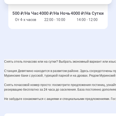
500
₽/На Час
4000
₽/На Ночь
4000
₽/На Сутки
От 4-x часов
22:00 - 10:00
14:00 - 12:00
Снять отель почасово или на сутки? Выбрать экономный вариант или изы
Станция Девяткино находится в развитом районе. Здесь сосредоточены пр
Муринские бани с русской, турецкой парной и на дровах. Рядом Муринский
Снять почасовой номер просто: посмотрите предложения гостиниц, узнайт
резервацию бесплатно за 24 часа до заселения. База постоянно дополняе
Не забудьте ознакомиться с акциями и специальными предложениями. Гост