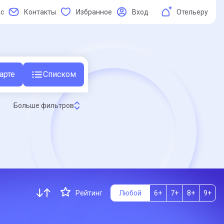
ас
Контакты
Избранное
Вход
Отельеру
арте
Списком
Больше фильтров
Рейтинг
Любой
6+
7+
8+
9+