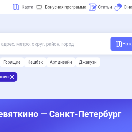
Карта
Бонусная программа
Статьи
О н
На к
Горящие
Кешбэк
Арт дизайн
Джакузи
яткино
евяткино — Санкт-Петербург