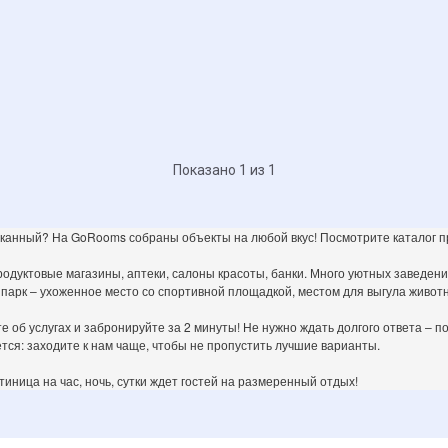
Показано 1 из 1
сканный? На GoRooms собраны объекты на любой вкус! Посмотрите каталог п
одуктовые магазины, аптеки, салоны красоты, банки. Много уютных заведени
 парк – ухоженное место со спортивной площадкой, местом для выгула животн
е об услугах и забронируйте за 2 минуты! Не нужно ждать долгого ответа –
тся: заходите к нам чаще, чтобы не пропустить лучшие варианты.
иница на час, ночь, сутки ждет гостей на размеренный отдых!