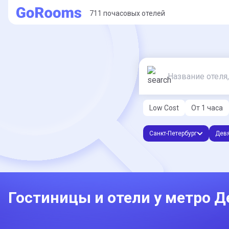
711 почасовых отелей
Low Cost
От 1 часа
Санкт-Петербург
Дев
Гостиницы и отели у метро Д