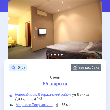
0
(0)
Без кешбэка
Отель
55 широта
Новосибирск,
Дзержинский район,
ул Дениса
Давыдова,
д.1/3
Маршала Покрышкина
55 мин