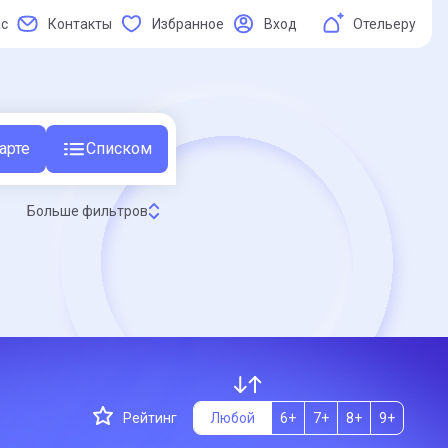
ас
Контакты
Избранное
Вход
Отельеру
арте
Списком
Больше фильтров
Рейтинг
Любой
6+
7+
8+
9+