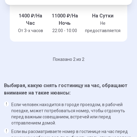
1400
₽/На
11000
₽/На
На Сутки
Час
Ночь
Не
От 3-x часов
22:00 - 10:00
предоставляется
Показано 2 из 2
Выбирая, какую снять гостиницу на час, обращают
внимание на такие нюансы:
Если человек находится в городе проездом, в рабочей
поездке, может потребоваться номер, чтобы отдохнуть
перед важным совещанием, встречей или перед
отправлением домой.
Если вы рассматриваете номер в гостинице на час перед