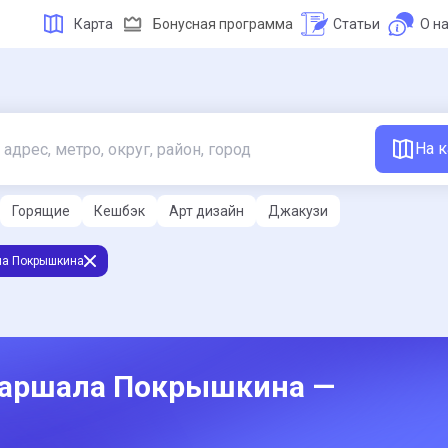
Карта
Бонусная программа
Статьи
О н
На к
Горящие
Кешбэк
Арт дизайн
Джакузи
а Покрышкина
 Маршала Покрышкина —