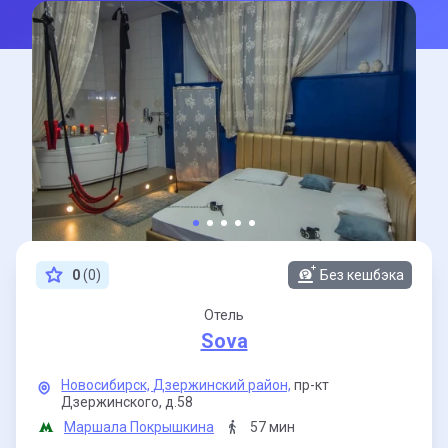
0
(0)
Без кешбэка
Отель
Sova
Новосибирск,
Дзержинский район,
пр-кт
Дзержинского,
д.58
Маршала Покрышкина
57 мин