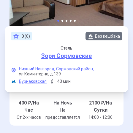
0
(0)
Без кешбэка
Отель
Зори Сормовские
Нижний Новгород,
Сормовский район,
ул Коминтерна,
д.139
Бурнаковская
43 мин
400
₽/На
На Ночь
2100
₽/На
Час
Сутки
Не
От 2-x часов
предоставляется
14:00 - 12:00