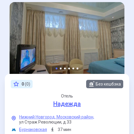
0
(0)
Без кешбэка
Отель
Надежда
Нижний Новгород,
Московский район,
ул Страж Революции,
д.33
Бурнаковская
37 мин