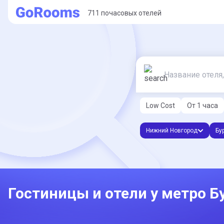
711 почасовых отелей
Low Cost
От 1 часа
Нижний Новгород
Бу
Гостиницы и отели у метро 