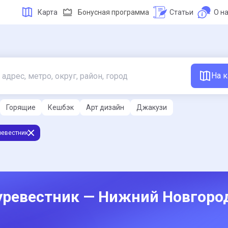
Карта
Бонусная программа
Статьи
О н
На к
Горящие
Кешбэк
Арт дизайн
Джакузи
ревестник
Буревестник — Нижний Новгоро