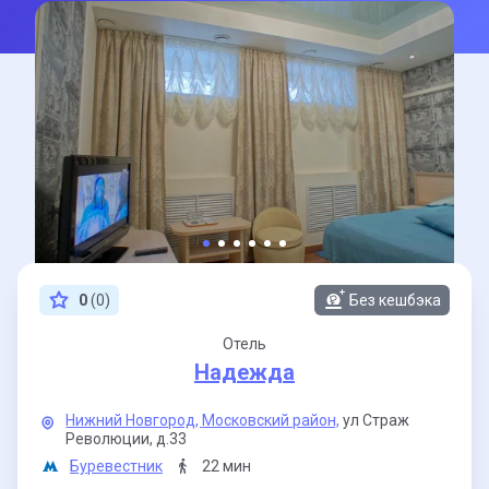
0
(0)
Без кешбэка
Отель
Надежда
Нижний Новгород,
Московский район,
ул Страж
Революции,
д.33
Буревестник
22 мин