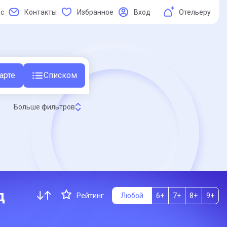
ас
Контакты
Избранное
Вход
Отельеру
арте
Списком
Больше фильтров
д
Рейтинг
Любой
6+
7+
8+
9+