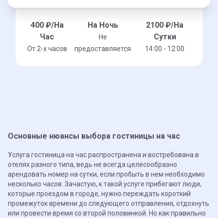
400
₽/На
На Ночь
2100
₽/На
Час
Сутки
Не
От 2-x часов
предоставляется
14:00 - 12:00
Основные нюансы выбора гостиницы на час
Услуга гостиница на час распространена и востребована в
отелях разного типа, ведь не всегда целесообразно
арендовать номер на сутки, если пробыть в нем необходимо
несколько часов. Зачастую, к такой услуге прибегают люди,
которые проездом в городе, нужно переждать короткий
промежуток времени до следующего отправления, отдохнуть
или провести время со второй половинкой. Но как правильно