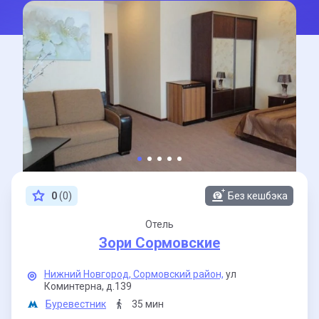
0
(0)
Без кешбэка
Отель
Зори Сормовские
Нижний Новгород,
Сормовский район,
ул
Коминтерна,
д.139
Буревестник
35 мин